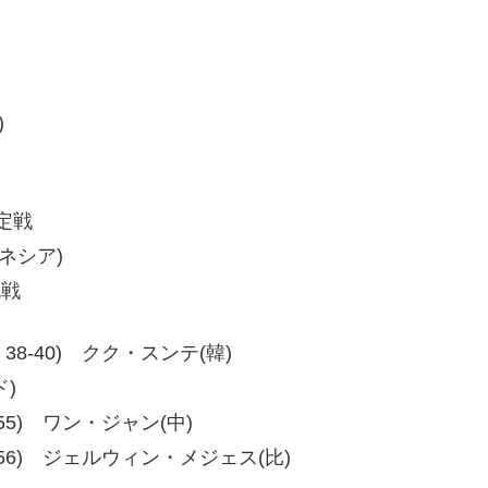
)
定戦
ドネシア)
挑戦
39、38-40) クク・スンテ(韓)
ド)
59-55) ワン・ジャン(中)
6、57-56) ジェルウィン・メジェス(比)