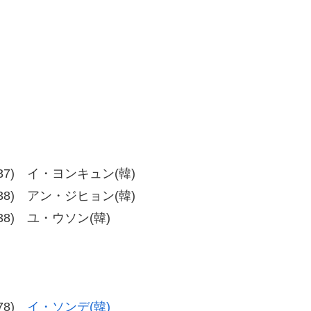
、38-37) イ・ヨンキュン(韓)
、39-38) アン・ジヒョン(韓)
39-38) ユ・ウソン(韓)
-78)
イ・ソンデ(韓)