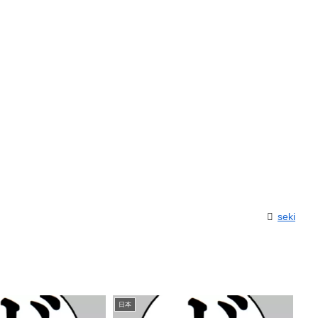
seki
日本