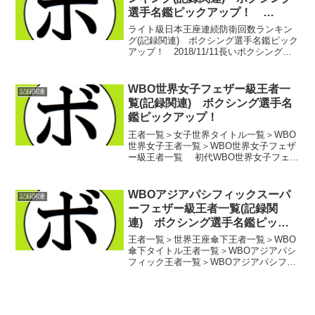
選手名鑑ピックアップ！
2018/11/11
ライト級日本王座連続防衛回数ランキン
グ(記録関連) ボクシング選手名鑑ピック
アップ！ 2018/11/11長いボクシングの
歴史の中でも、オルズベク・ナザロフ(キ
ルギス)、ホルヘ・リナレス(ベネズエラ)
を含めて日本からの世界王者は5人しか産
WBO世界女子フェザー級王者一
記録関連
ま...
覧(記録関連) ボクシング選手名
鑑ピックアップ！
王者一覧＞女子世界タイトル一覧＞WBO
世界女子王者一覧＞WBO世界女子フェザ
ー級王者一覧 初代WBO世界女子フェザ
ー級王者 イナ・メンツァー(独)
第2代WBO世界女子フェザー級王者
ジャニーヌ・ガーサイド(カナ
WBOアジアパシフィックスーパ
記録関連
ダ)第3代...
ーフェザー級王者一覧(記録関
連) ボクシング選手名鑑ピック
アップ！
王者一覧＞世界王座傘下王者一覧＞WBO
傘下タイトル王者一覧＞WBOアジアパシ
フィック王者一覧＞WBOアジアパシフィ
ックスーパーフェザー級王者一覧 初代
WBOアジアパシフィックスーパーフェザ
ー級王者 野上 真司(フリー)第2代
WBOアジア...