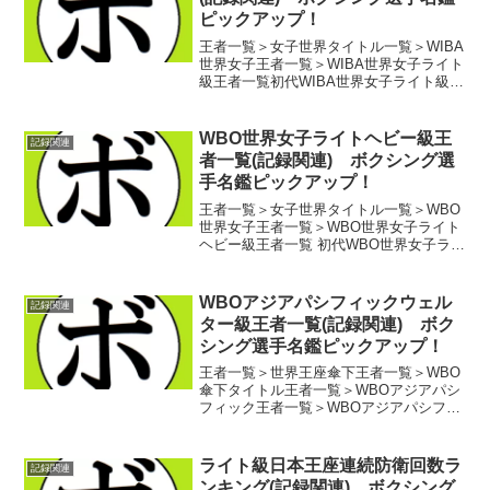
ピックアップ！
王者一覧＞女子世界タイトル一覧＞WIBA
世界女子王者一覧＞WIBA世界女子ライト
級王者一覧初代WIBA世界女子ライト級王
者 ステイシー・プレステージ(米)第2
代WIBA世界女子ライト級王者 ジャン
ヌ・マルティネス(米)第3代WIBA世界...
WBO世界女子ライトヘビー級王
記録関連
者一覧(記録関連) ボクシング選
手名鑑ピックアップ！
王者一覧＞女子世界タイトル一覧＞WBO
世界女子王者一覧＞WBO世界女子ライト
ヘビー級王者一覧 初代WBO世界女子ライ
トヘビー級世界王者 ジオバナ・ペレス
(ニュージーランド)第2代WBO世界女子ラ
イトヘビー級世界王者 クラレッサ・シ
WBOアジアパシフィックウェル
記録関連
ールズ(米...
ター級王者一覧(記録関連) ボク
シング選手名鑑ピックアップ！
王者一覧＞世界王座傘下王者一覧＞WBO
傘下タイトル王者一覧＞WBOアジアパシ
フィック王者一覧＞WBOアジアパシフィ
ックウェルター級王者一覧 初代WBOアジ
アパシフィックウェルター級王者 ジ
ュリアン・ホランド(豪)第2代WBOアジア
ライト級日本王座連続防衛回数ラ
記録関連
パシフィ...
ンキング(記録関連) ボクシング