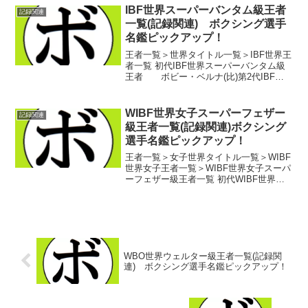
フェザー級王者 サンドラ・ヤード(米...
IBF世界スーパーバンタム級王者
記録関連
一覧(記録関連) ボクシング選手
名鑑ピックアップ！
王者一覧＞世界タイトル一覧＞IBF世界王
者一覧 初代IBF世界スーパーバンタム級
王者 ボビー・ベルナ(比)第2代IBF世
界スーパーバンタム級王者 ソ・ソンイ
ン(韓)第3代IBF世界スーパーバンタム級
王者 キム・ジウォン(韓)第4代IB...
WIBF世界女子スーパーフェザー
記録関連
級王者一覧(記録関連)ボクシング
選手名鑑ピックアップ！
王者一覧＞女子世界タイトル一覧＞WIBF
世界女子王者一覧＞WIBF世界女子スーパ
ーフェザー級王者一覧 初代WIBF世界女
子スーパーフェザー級王者 メリッ
サ・デル・バーレ(米)第2代WIBF世界女子
スーパーフェザー級王者 イスラ・ギル
グラ...
WBO世界ウェルター級王者一覧(記録関
連) ボクシング選手名鑑ピックアップ！