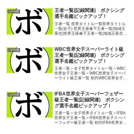
世界女子フライ王者 アバ・ナイト(米)第
3代IBF世界女子フライ王者 ガブリエ...
王者一覧(記録関連) ボクシング
記録関連
選手名鑑ピックアップ！
王者一覧 世界タイトル一覧世界タイトル
一覧(女子) 世界王座傘下王者一覧(地域王
座含)世界王座傘下王者一覧(地域王座含
む)(女子) 地域王者一覧地域王者一覧(女
子) ナショナル王者一覧ナショナル王者一
覧(女子) 【カテゴリ別】記録関連に戻...
WBC世界女子スーパーライト級
記録関連
王者一覧(記録関連) ボクシング
選手名鑑ピックアップ！
王者一覧＞女子世界タイトル一覧＞WBC
世界女子王者一覧＞WBC世界女子スーパ
ーライト級王者一覧 初代WBC世界女子ス
ーパーライト級王者 メアリー・ジョ
ー・サンダース(米)第2代WBC世界女子ス
ーパーライト級王者 アン・ソフィー・
IFBA世界女子スーパーフェザー
記録関連
マティス(仏...
級王者一覧(記録関連) ボクシン
グ選手名鑑ピックアップ！
王者一覧＞女子世界タイトル一覧＞IFBA
世界女子王者一覧＞IFBA世界女子スーパ
ーフェザー級王者一覧 初代IFBA世界女子
スーパーフェザー級王者 ドリス・ハッ
クル(カナダ)第2代IFBA世界女子スーパー