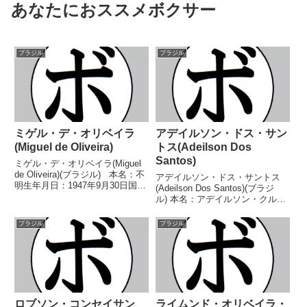
あなたにおススメボクサー
ブラジル
ブラジル
ミゲル・デ・オリベイラ
アデイルソン・ドス・サン
(Miguel de Oliveira)
トス(Adeilson Dos
Santos)
ミゲル・デ・オリベイラ(Miguel
de Oliveira)(ブラジル) 本名：不
アデイルソン・ドス・サントス
明生年月日：1947年9月30日国
(Adeilson Dos Santos)(ブラジ
籍：ブラジル戦績：52戦46勝
ル) 本名：アデイルソン・クル
(28KO)5敗1分 【獲得タイト
ス・ドス・サントス生年月日：
ル】ブラジルウェルター級王座ブ
1992年7月8日国籍：ブラジル戦
ブラジル
ブラジル
ラジルスーパーウェル...
績：28戦19勝(15KO)9敗 【獲得
タイトル】ブラジルフェザー級
王...
ロブソン・コンセイサン
ライムンド・オリベイラ・