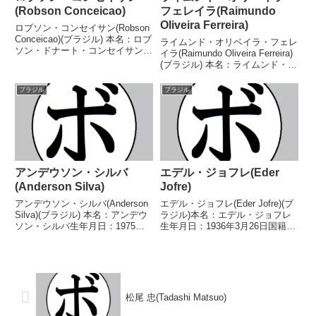
(Robson Conceicao)
フェレイラ(Raimundo
Oliveira Ferreira)
ロブソン・コンセイサン(Robson
Conceicao)(ブラジル) 本名：ロブ
ライムンド・オリベイラ・フェレ
ソン・ドナート・コンセイサン生
イラ(Raimundo Oliveira Ferreira)
年月日：1988年10月25日国籍：
(ブラジル) 本名：ライムンド・オ
ブラジル戦績：26戦21勝(10KO)3
リベイラ・フェレイラ生年月日：
敗1分1無効試合 【獲得タイト
不明国籍：ブラジル戦績：10戦7
ブラジル
ブラジル
ル】2009年度パンア...
勝(6KO)3敗 【獲得タイトル】ブ
ラジルバンタム級王...
アンデウソン・シルバ
エデル・ジョフレ(Eder
(Anderson Silva)
Jofre)
アンデウソン・シルバ(Anderson
エデル・ジョフレ(Eder Jofre)(ブ
Silva)(ブラジル) 本名：アンデウ
ラジル)本名：エデル・ジョフレ
ソン・シルバ生年月日：1975年4
生年月日：1936年3月26日国籍：
月14日国籍：ブラジル・米戦
ブラジル戦績：78戦72勝(50KO)2
績：6戦4勝(3KO)2敗 【獲得タイ
敗4分【獲得タイトル】南米バン
トル】なし 【戦歴】
タム級王座世界バンタム級王座
1998/05/22 ●1R棄権 オズマ...
NBA(WBA前身)世界バンタム...
松尾 忠(Tadashi Matsuo)