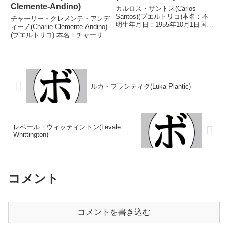
Clemente-Andino)
カルロス・サントス(Carlos
Santos)(プエルトリコ)本名：不
チャーリー・クレメンテ・アンデ
明生年月日：1955年10月1日国
ィーノ(Charlie Clemente-Andino)
籍：プエルトリコ戦績：44戦41
(プエルトリコ) 本名：チャーリ
勝(28KO)3敗【獲得タイトル】第
ー・クレメンテ・アンディーノ生
2代IBF世界スーパーウェルター
年月日：1987年8月29日国籍：プ
級王座【戦歴】1976/10/11...
エルトリコ戦績：19戦12勝
(5KO)7敗 【獲得タイト...
ルカ・プランティク(Luka Plantic)
レベール・ウィッティントン(Levale
Whittington)
コメント
コメントを書き込む