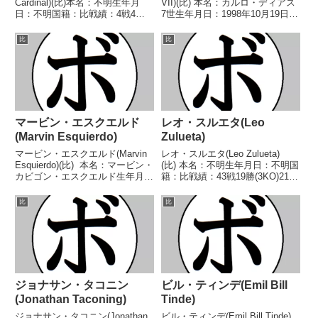
Cardinal)(比)本名：不明生年月
VII)(比) 本名：カルロ・ディアス
日：不明国籍：比戦績：4戦4敗
7世生年月日：1998年10月19日国
【獲得タイトル】なし【戦歴】
籍：比戦績：13戦8勝(1KO)4敗1
1990/07/31 ●10R判定 (採点不
分 【獲得タイトル】なし 【戦
比
比
明) エドウィン・モンタネス
歴】2022/05/14 ●2RTKO アン
(比)1990/08/26 ●10R判定...
トニオ・...
マービン・エスクエルド
レオ・スルエタ(Leo
(Marvin Esquierdo)
Zulueta)
マービン・エスクエルド(Marvin
レオ・スルエタ(Leo Zulueta)
Esquierdo)(比) 本名：マービン・
(比) 本名：不明生年月日：不明国
カビゴン・エスクエルド生年月
籍：比戦績：43戦19勝(3KO)21敗
日：1995年8月16日国籍：比戦
3分 【獲得タイトル】GAB比国フ
績：26戦19勝(12KO)5敗1分1無効
ライ級王座 【戦歴】
比
比
試合 【獲得タイトル】2019年度
1954/10/06 ●8R判定 (採点不
DYNAMITE...
明) カンニング・アンディ(比...
ジョナサン・タコニン
ビル・ティンデ(Emil Bill
(Jonathan Taconing)
Tinde)
ジョナサン・タコニン(Jonathan
ビル・ティンデ(Emil Bill Tinde)