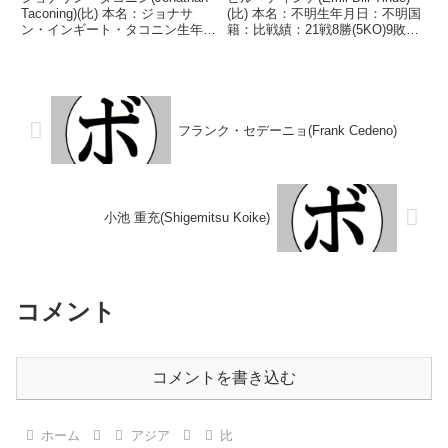
Taconing)(比) 本名：ジョナサ
(比) 本名：不明生年月日：不明国
ン・インギート・タコニン生年月
籍：比戦績：21戦8勝(5KO)9敗3
日：1987年1月12日国籍：比戦
分1無効試合 【獲得タイトル】
績：37戦29勝(22KO)7敗1分 【獲
GAB比国フェザー級王座 【戦
得タイトル】WBCインターナシ
歴】1954/04/19 ○4RKO スト
ョナルライトフライ級王座...
ロング・ソルソゴン...
フランク・セデーニョ(Frank Cedeno)
小池 重充(Shigemitsu Koike)
コメント
コメントを書き込む
ホーム
アジア
比