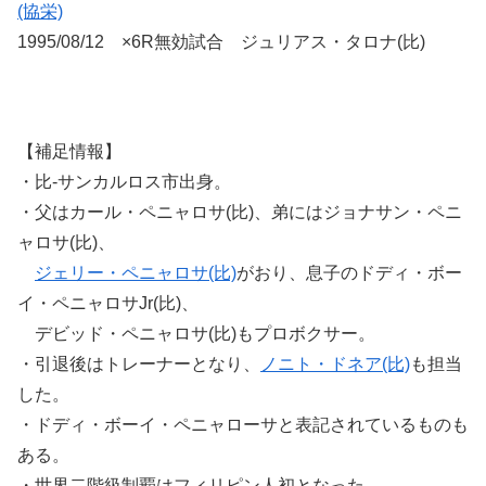
(協栄)
1995/08/12 ×6R無効試合 ジュリアス・タロナ(比)
【補足情報】
・比-サンカルロス市出身。
・父はカール・ペニャロサ(比)、弟にはジョナサン・ペニ
ャロサ(比)、
ジェリー・ペニャロサ(比)
がおり、息子のドディ・ボー
イ・ペニャロサJr(比)、
デビッド・ペニャロサ(比)もプロボクサー。
・引退後はトレーナーとなり、
ノニト・ドネア(比)
も担当
した。
・ドディ・ボーイ・ペニャローサと表記されているものも
ある。
・世界二階級制覇はフィリピン人初となった。