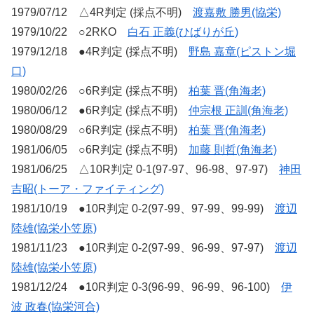
1979/07/12 △4R判定 (採点不明)
渡嘉敷 勝男(協栄)
1979/10/22 ○2RKO
白石 正義(ひばりが丘)
1979/12/18 ●4R判定 (採点不明)
野島 嘉章(ピストン堀
口)
1980/02/26 ○6R判定 (採点不明)
柏葉 晋(角海老)
1980/06/12 ●6R判定 (採点不明)
仲宗根 正訓(角海老)
1980/08/29 ○6R判定 (採点不明)
柏葉 晋(角海老)
1981/06/05 ○6R判定 (採点不明)
加藤 則哲(角海老)
1981/06/25 △10R判定 0-1(97-97、96-98、97-97)
神田
吉昭(トーア・ファイティング)
1981/10/19 ●10R判定 0-2(97-99、97-99、99-99)
渡辺
陸雄(協栄小笠原)
1981/11/23 ●10R判定 0-2(97-99、96-99、97-97)
渡辺
陸雄(協栄小笠原)
1981/12/24 ●10R判定 0-3(96-99、96-99、96-100)
伊
波 政春(協栄河合)