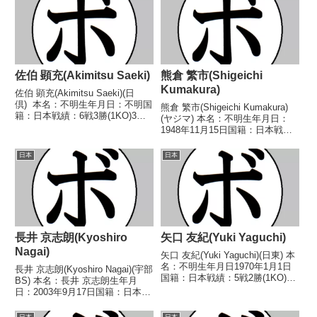
佐伯 顕充(Akimitsu Saeki)
熊倉 繁市(Shigeichi
Kumakura)
佐伯 顕充(Akimitsu Saeki)(日
倶) 本名：不明生年月日：不明国
熊倉 繁市(Shigeichi Kumakura)
籍：日本戦績：6戦3勝(1KO)3
(ヤジマ) 本名：不明生年月日：
敗 【獲得タイトル】なし 【戦
1948年11月15日国籍：日本戦
歴】1946/06/16 ●3RKO 白川
績：5戦4敗1分 【獲得タイトル】
雄七(高津)1946/06/22 ○4R判定
なし 【戦歴】1970/01/29 ●4R
日本
日本
(...
判定 (採点不明) 松橋 清
(AO)1970/0...
長井 京志朗(Kyoshiro
矢口 友紀(Yuki Yaguchi)
Nagai)
矢口 友紀(Yuki Yaguchi)(日東) 本
名：不明生年月日1970年1月1日
長井 京志朗(Kyoshiro Nagai)(宇部
国籍：日本戦績：5戦2勝(1KO)2
BS) 本名：長井 京志朗生年月
敗1分 【獲得タイトル】な
日：2003年9月17日国籍：日本戦
し 【戦歴】1990/04/10 ○4R判
績：8戦5勝(2KO)2敗1分 【獲得
定 (採点不明) 伊藤 互祐(カワ
タイトル】2023年度西部日本ス