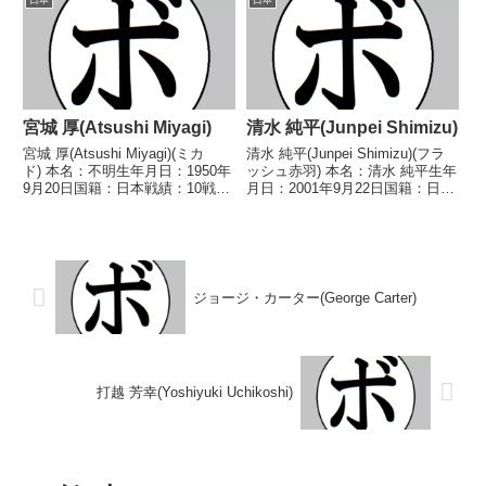
日本
日本
イ)1990/08...
ーパーフライ級新人王 【戦歴】
2021/11/21 ...
宮城 厚(Atsushi Miyagi)
清水 純平(Junpei Shimizu)
宮城 厚(Atsushi Miyagi)(ミカ
清水 純平(Junpei Shimizu)(フラ
ド) 本名：不明生年月日：1950年
ッシュ赤羽) 本名：清水 純平生年
9月20日国籍：日本戦績：10戦10
月日：2001年9月22日国籍：日本
敗 【獲得タイトル】1972年度東
戦績：7戦4勝(2KO)3敗 【獲得タ
日本ミドル級新人王 【戦歴】
イトル】なし 【戦歴】
1971/12/02 ○4R判定 (採点不
2021/08/10 ●4R判定 0-3(37-
明) 佐伯 喜昭(...
38、36-3...
ジョージ・カーター(George Carter)
打越 芳幸(Yoshiyuki Uchikoshi)