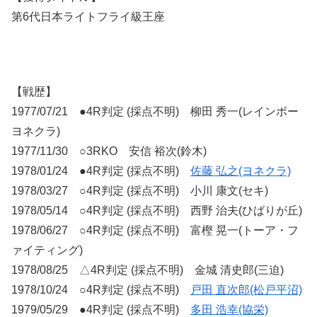
第6代日本ライトフライ級王座
【戦歴】
1977/07/21 ●4R判定 (採点不明) 柳田 秀一(レインボー
ヨネクラ)
1977/11/30 ○3RKO 安信 裕次(鈴木)
1978/01/24 ●4R判定 (採点不明)
佐藤 弘之(ヨネクラ)
1978/03/27 ○4R判定 (採点不明) 小川 康文(セキ)
1978/05/14 ○4R判定 (採点不明) 西野 治夫(ひばりが丘)
1978/06/27 ○4R判定 (採点不明) 富樫 晃一(トーア・フ
ァイティング)
1978/08/25 △4R判定 (採点不明) 金城 清史郎(三迫)
1978/10/24 ○4R判定 (採点不明)
戸田 直次郎(松戸平沼)
1979/05/29 ●4R判定 (採点不明)
多田 浩幸(協栄)