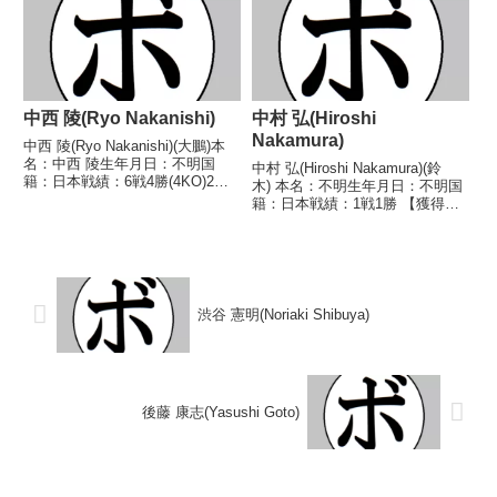
ンタム級王座WBCカリブ海バン
権 黒瀧 勇(国民)1946/06/16
タム級王座NABF北米バンタ...
●4R判定...
中西 陵(Ryo Nakanishi)
中村 弘(Hiroshi
Nakamura)
中西 陵(Ryo Nakanishi)(大鵬)本
名：中西 陵生年月日：不明国
中村 弘(Hiroshi Nakamura)(鈴
籍：日本戦績：6戦4勝(4KO)2敗
木) 本名：不明生年月日：不明国
【獲得タイトル】なし【戦歴】
籍：日本戦績：1戦1勝 【獲得タ
2001/10/28 ○3RKO 坂本 將広
イトル】なし 【戦歴】
(森岡)2001/12/09 ○2RTKO 石
1960/01/01 ○4R判定 (採点不
佐古 和宏...
明) 横田 英治(下館) 【補足情
報】・BoxRecには選手情報...
渋谷 憲明(Noriaki Shibuya)
後藤 康志(Yasushi Goto)