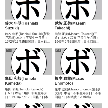
鈴木 年明(Toshiaki
武智 正美(Masami
Suzuki)
Takechi)
鈴木 年明(Toshiaki Suzuki)(新松
武智 正美(Masami Takechi)(三
戸高橋) 本名：不明生年月日：
迫) 本名：武智 正美生年月日：
1972年12月25日国籍：日本戦
1947年9月5日国籍：日本戦績：
績：4戦4敗 【獲得タイトル】な
10戦4勝(2KO)4敗2分 【獲得タイ
し 【戦歴】1997/09/02 ●4R判
トル】なし 【戦歴】
日本
日本
定 0-3(38-39、37-39、38-40)
1968/08/31 ●4R判定 (採点不
大...
明) 比嘉 隆生(協...
亀田 和毅(Tomoki
榎本 政雄(Masao
Kameda)
Enomoto)
亀田 和毅(Tomoki Kameda)
榎本 政雄(Masao Enomoto)(日倶
(TMK) 本名：亀田 和毅生年月
支部) 本名：不明生年月日：不明
日：1991年7月12日国籍：日本戦
国籍：日本戦績：20戦8勝
績：48戦43勝(23KO)5敗 【獲得
(4KO)12敗 【獲得タイトル】な
タイトル】WBC中央アメリカバ
し 【戦歴】1946/05/28 ●2R棄
日本
日本