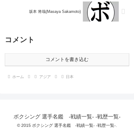
坂本 将哉(Masaya Sakamoto)
コメント
コメントを書き込む
ホーム
アジア
日本
ボクシング 選手名鑑 -戦績一覧- -戦歴一覧-
© 2015 ボクシング 選手名鑑 -戦績一覧- -戦歴一覧-.