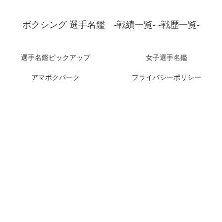
ボクシング 選手名鑑 -戦績一覧- -戦歴一覧-
選手名鑑ピックアップ
女子選手名鑑
アマボクパーク
プライバシーポリシー