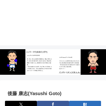
後藤 康志(Yasushi Goto)