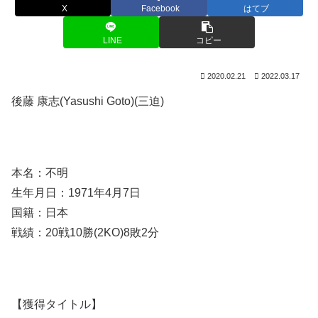
X
Facebook
はてブ
LINE
コピー
2020.02.21
2022.03.17
後藤 康志(Yasushi Goto)(三迫)
本名：不明
生年月日：1971年4月7日
国籍：日本
戦績：20戦10勝(2KO)8敗2分
【獲得タイトル】