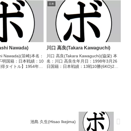
情報】・BoxRecには選
2023/09/24 ●4R判定 0-3(35-40、36-
日本
.
39、36-3...
shi Nawada)
川口 高良(Takara Kawaguchi)
hi Nawada)(笹崎)本名：
川口 高良(Takara Kawaguchi)(協栄) 本
不明国籍：日本戦績：10
名：川口 高良生年月日：1998年3月26
獲得タイトル】1954年度
日国籍：日本戦績：13戦10勝(6KO)2敗1
人王【戦歴】■1954年
分 【獲得タイトル】2022年度全日本ラ
級新人王決勝
イト級新人王 【戦歴】2022/01/31
R判定 (採...
○4RTK...
池島 久生(Hisao Ikejima)