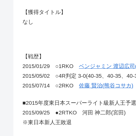
【獲得タイトル】
なし
【戦歴】
2015/01/29 ○1RKO
ベンジャミン 渡辺広司
2015/05/02 ○4R判定 3-0(40-35、40-35、40
2015/07/14 ○2RKO
佐藤 賢治(熊谷コサカ)
■2015年度東日本スーパーライト級新人王予
2015/09/25 ●2RTKO 河田 神二郎(宮田)
※東日本新人王敗退