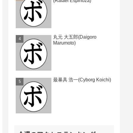
(Rafael Espinoza)
丸元 大五郎(Daigoro
Marumoto)
最暴具 浩一(Cyborg Koichi)