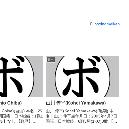
boxingmeikan
日本
o Chiba)
山川 倖平(Kohei Yamakawa)
o Chiba)(自由) 本名：不
山川 倖平(Kohei Yamakawa)(黒潮) 本
明国籍：日本戦績：1戦1
名：山川 倖平生年月日：2003年4月7日
ル】なし 【戦歴】
国籍：日本戦績：6戦3勝(1KO)3敗 【獲
 ●KO (ラウンド不明) 田村
得タイトル】なし 【戦歴】