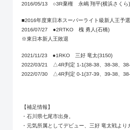
2016/05/13 ○3R棄権 永嶋 翔平(横浜さくら
■2016年度東日本スーパーライト級新人王予
2016/07/27 ●2RTKO 槐 勇人(石橋)
※東日本新人王敗退
2021/11/23 ●1RKO 三好 竜太(3150)
2022/03/21 △4R判定 1-1(38-38、38-38、3
2022/07/30 △4R判定 0-1(37-39、39
【補足情報】
・石川県七尾市出身。
・元気所属としてデビュー、三好 竜太戦より