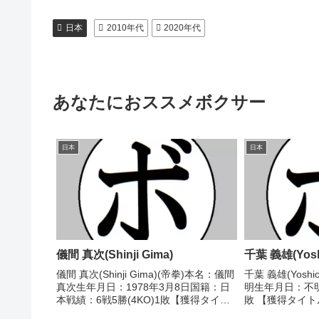
日本
2010年代
2020年代
あなたにおススメボクサー
日本
日本
儀間 真次(Shinji Gima)
千葉 義雄(Yoshi
儀間 真次(Shinji Gima)(帝拳)本名：儀間
千葉 義雄(Yoshi
真次生年月日：1978年3月8日国籍：日
明生年月日：不
本戦績：6戦5勝(4KO)1敗【獲得タイト
敗 【獲得タイト
ル】なし1997/09/26 ○1RKO 川幡 重
1947/04/04