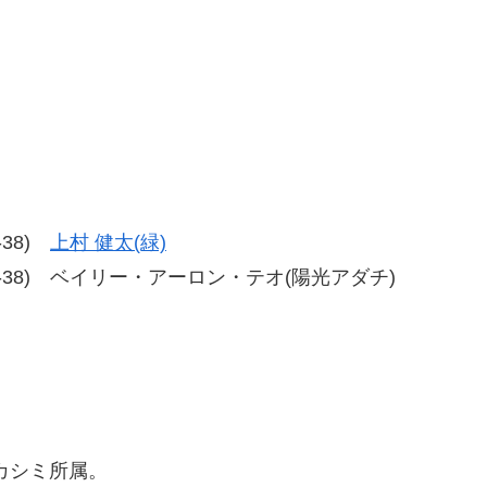
)
選
8-38)
上村 健太(緑)
-38、38-38) ベイリー・アーロン・テオ(陽光アダチ)
カシミ所属。