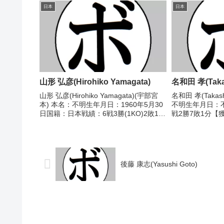
樹(八王子中屋) 1998/02/07
勉(赤羽) 【補足
日本
日本
○1RTKO...
手情報の掲載が..
山形 弘彦(Hirohiko Yamagata)
名和田 孝(Taka
山形 弘彦(Hirohiko Yamagata)(宇部宮
名和田 孝(Takas
本) 本名：不明生年月日：1960年5月30
不明生年月日：
日国籍：日本戦績：6戦3勝(1KO)2敗1
戦2勝7敗1分【
分 【獲得タイトル】なし 【戦歴】
東日本フライ級新
1979/10/06 ○4R判定 (採点不明) 石津
度東日本フライ
克巳(三栄...
1954/12/06 ○4
後藤 康志(Yasushi Goto)