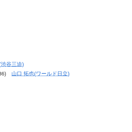
(渋谷三迫)
-36)
山口 拓也(ワールド日立)
選