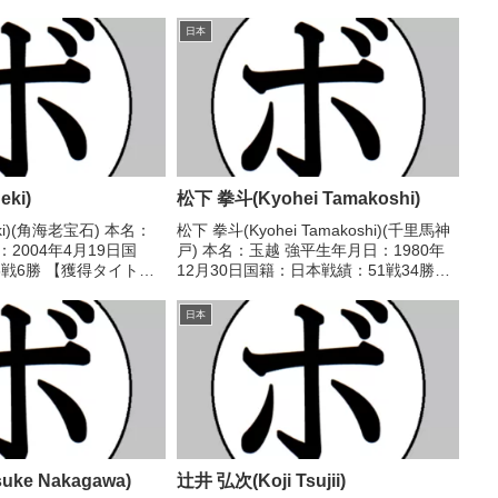
日本
eki)
松下 拳斗(Kyohei Tamakoshi)
eki)(角海老宝石) 本名：
松下 拳斗(Kyohei Tamakoshi)(千里馬神
2004年4月19日国
戸) 本名：玉越 強平生年月日：1980年
戦6勝 【獲得タイト
12月30日国籍：日本戦績：51戦34勝
024/09/25 ○4R判
(13KO)10敗7分 【獲得タイトル】WBC
40-36、40-36) 大久保
スーパーフェザー級ユース王座 【戦
日本
歴】1999/01/2...
uke Nakagawa)
辻井 弘次(Koji Tsujii)