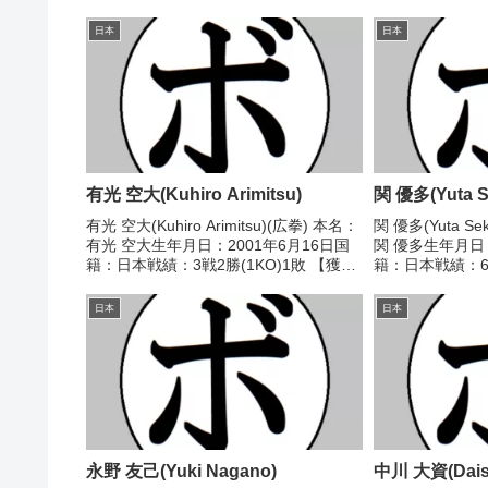
日本
日本
有光 空大(Kuhiro Arimitsu)
関 優多(Yuta S
有光 空大(Kuhiro Arimitsu)(広拳) 本名：
関 優多(Yuta S
有光 空大生年月日：2001年6月16日国
関 優多生年月日：
籍：日本戦績：3戦2勝(1KO)1敗 【獲得
籍：日本戦績：6
タイトル】2021年度西部日本ライト級
ル】なし 【戦歴】2
新人王 【戦歴】■2021年度西部日本ライ
定 3-0(39-37、
日本
日本
ト級新人王決勝...
るきあ...
永野 友己(Yuki Nagano)
中川 大資(Dais