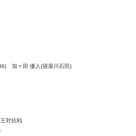
、37-36) 加々田 優人(寝屋川石田)
人王対抗戦
)