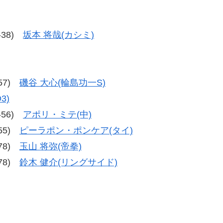
8-38)
坂本 将哉(カシミ)
-57)
磯谷 大心(輪島功一S)
3)
6-56)
アポリ・ミテ(中)
-55)
ピーラポン・ポンケア(タイ)
-78)
玉山 将弥(帝拳)
-78)
鈴木 健介(リングサイド)