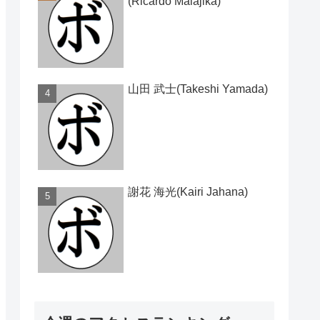
(Ricardo Malajika)
山田 武士(Takeshi Yamada)
謝花 海光(Kairi Jahana)