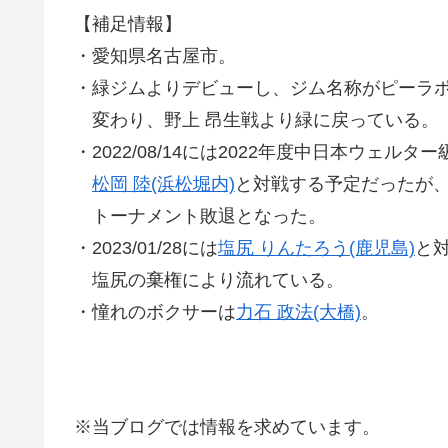
【補足情報】
・愛知県名古屋市。
・緑ジムよりデビューし、ジム名称がピーラポ
変わり、野上 昂生戦より緑に戻っている。
・2022/08/14には2022年度中日本ウェル
松岡 陸(浜松堀内)
と対戦する予定だったが
トーナメント敗退となった。
・2023/01/28には
塩尻 りんたろう(鹿児島)
と
塩尻の棄権により流れている。
・憧れのボクサーは
力石 政法(大橋)
。
※当ブログでは情報を求めています。