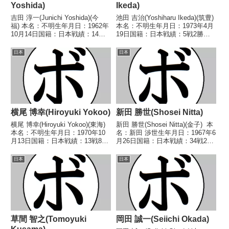
Yoshida)
Ikeda)
吉田 淳一(Junichi Yoshida)(今
池田 吉治(Yoshiharu Ikeda)(筑豊)
福) 本名：不明生年月日：1962年
本名：不明生年月日：1973年4月
10月14日国籍：日本戦績：14戦4
19日国籍：日本戦績：5戦2勝
勝(3KO) 10敗 【獲得タイトル】
(1KO) 3敗【獲得タイトル】1993
なし 【戦歴】1988/04/10 〇
年度西部日本ライト級新人王【戦
日本
日本
4RTKO 春日 正夫(グリーンツ
歴】1993/04/11 ○1RKO 芝野
ダ)198...
薫(久留米...
横尾 博幸(Hiroyuki Yokoo)
新田 勝世(Shosei Nitta)
横尾 博幸(Hiroyuki Yokoo)(東海)
新田 勝世(Shosei Nitta)(金子) 本
本名：不明生年月日：1970年10
名：新田 渉世生年月日：1967年6
月13日国籍：日本戦績：13戦8勝
月26日国籍：日本戦績：34戦23
(5KO)3敗2分【獲得タイトル】
勝(17KO)9敗2分 【獲得タイト
1992年度中日本フライ級新人王
ル】1989年度B級トーナメントバ
日本
日本
【戦歴】1992/04/18 ○4R判定
ンタム級第31代OPBF東洋太平洋
(採点不明) ...
バンタム級王...
草間 智之(Tomoyuki
岡田 誠一(Seiichi Okada)