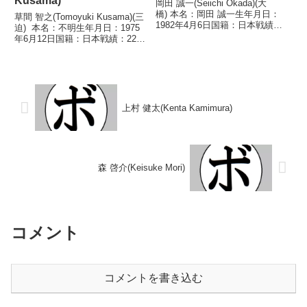
Kusama)
岡田 誠一(Seiichi Okada)(大
橋) 本名：岡田 誠一生年月日：
草間 智之(Tomoyuki Kusama)(三
1982年4月6日国籍：日本戦績：
迫) 本名：不明生年月日：1975
34戦24勝(15KO)8敗2分 【獲得タ
年6月12日国籍：日本戦績：22戦
イトル】2009年度最強後楽園ス
11勝(3KO)9敗2分 【獲得タイト
ーパーフェザー級優勝第43代日
ル】なし 【戦歴】1995/09/11
本スーパーフェザー級王座 ...
○4R判定 (採点不明) 石井 信良
(フ...
上村 健太(Kenta Kamimura)
森 啓介(Keisuke Mori)
コメント
コメントを書き込む