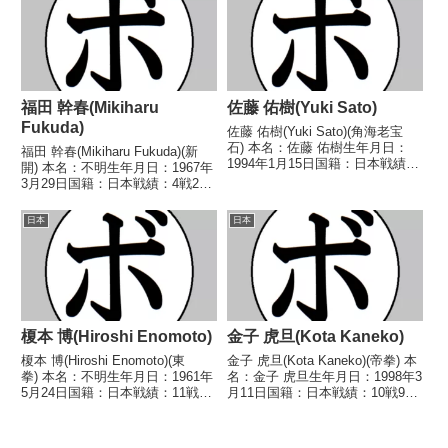
王【戦歴】1976/05/25 ○4R判定
(採点不明) ...
福田 幹春(Mikiharu
佐藤 佑樹(Yuki Sato)
Fukuda)
佐藤 佑樹(Yuki Sato)(角海老宝
石) 本名：佐藤 佑樹生年月日：
福田 幹春(Mikiharu Fukuda)(新
1994年1月15日国籍：日本戦績：
開) 本名：不明生年月日：1967年
3戦2敗1分 【獲得タイトル】な
3月29日国籍：日本戦績：4戦2勝
し 【戦歴】2023/03/22 △3R負
(2KO)2敗 【獲得タイトル】な
傷判定 0-0(29-29、29-29、29-
し 【戦歴】1994/09/03
日本
日本
29) 伊...
○3RTKO 伊藤 隆宏(上
滝)1995/01/31 ...
榎本 博(Hiroshi Enomoto)
金子 虎旦(Kota Kaneko)
榎本 博(Hiroshi Enomoto)(東
金子 虎旦(Kota Kaneko)(帝拳) 本
拳) 本名：不明生年月日：1961年
名：金子 虎旦生年月日：1998年3
5月24日国籍：日本戦績：11戦7
月11日国籍：日本戦績：10戦9勝
勝(3KO) 4敗 【獲得タイトル】な
(8KO)1敗 【獲得タイトル】な
し 【戦歴】1985/06/27
し 【戦歴】2022/06/13
●1RKO 内藤 睦美(鈴
○2RTKO パシス・ウィセッソ