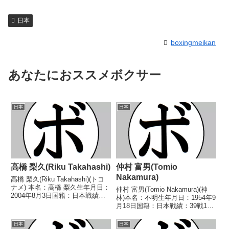
日本
boxingmeikan
あなたにおススメボクサー
日本
日本
高橋 梨久(Riku Takahashi)
仲村 富男(Tomio
Nakamura)
高橋 梨久(Riku Takahashi)(トコ
ナメ) 本名：高橋 梨久生年月日：
仲村 富男(Tomio Nakamura)(神
2004年8月3日国籍：日本戦績：
林)本名：不明生年月日：1954年9
10戦6勝2敗2分 【獲得タイトル】
月18日国籍：日本戦績：39戦19
なし 【戦歴】2023/03/26 ○4R
勝(7KO)20敗【獲得タイトル】
判定 2-0(39-37、39-37、38-3...
1978年度西日本フェザー級新人
日本
日本