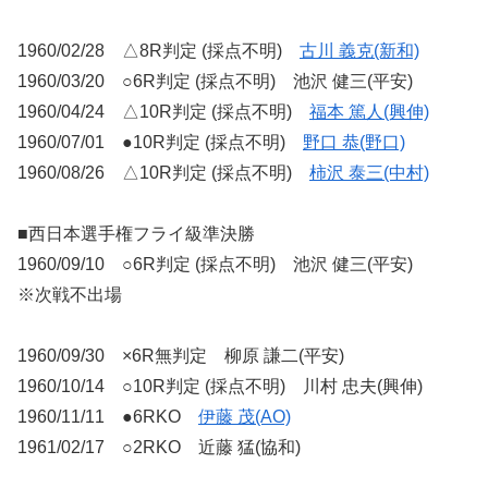
1960/02/28 △8R判定 (採点不明)
古川 義克(新和)
1960/03/20 ○6R判定 (採点不明) 池沢 健三(平安)
1960/04/24 △10R判定 (採点不明)
福本 篤人(興伸)
1960/07/01 ●10R判定 (採点不明)
野口 恭(野口)
1960/08/26 △10R判定 (採点不明)
柿沢 泰三(中村)
■西日本選手権フライ級準決勝
1960/09/10 ○6R判定 (採点不明) 池沢 健三(平安)
※次戦不出場
1960/09/30 ×6R無判定 柳原 謙二(平安)
1960/10/14 ○10R判定 (採点不明) 川村 忠夫(興伸)
1960/11/11 ●6RKO
伊藤 茂(AO)
1961/02/17 ○2RKO 近藤 猛(協和)