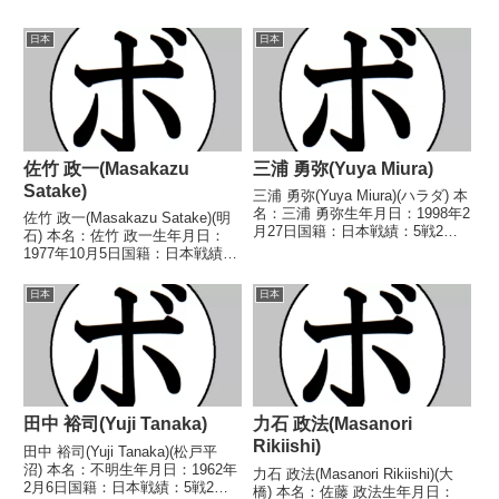
日本
日本
佐竹 政一(Masakazu
三浦 勇弥(Yuya Miura)
Satake)
三浦 勇弥(Yuya Miura)(ハラダ) 本
名：三浦 勇弥生年月日：1998年2
佐竹 政一(Masakazu Satake)(明
月27日国籍：日本戦績：5戦2勝
石) 本名：佐竹 政一生年月日：
(2KO)3敗 【獲得タイトル】な
1977年10月5日国籍：日本戦績：
し 【戦歴】2015/11/15 ●判定
28戦20勝(13KO)4敗4分 【獲得タ
(ラウンド/採点不明) 松岡 高史
イトル】1997年度西日本スーパ
日本
日本
(チーム侍)2...
ーライト級新人王第30代OPBF東
洋太平洋スーパー...
田中 裕司(Yuji Tanaka)
力石 政法(Masanori
Rikiishi)
田中 裕司(Yuji Tanaka)(松戸平
沼) 本名：不明生年月日：1962年
力石 政法(Masanori Rikiishi)(大
2月6日国籍：日本戦績：5戦2勝2
橋) 本名：佐藤 政法生年月日：