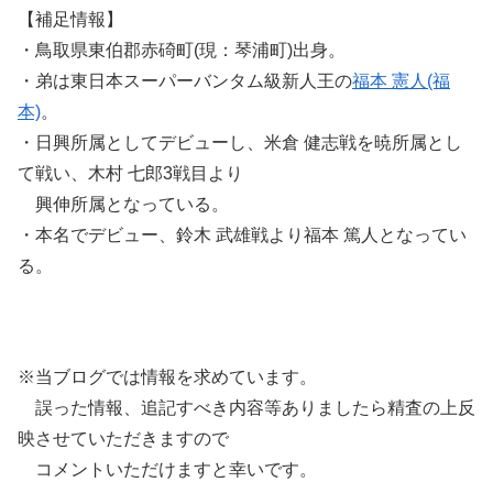
【補足情報】
・鳥取県東伯郡赤碕町(現：琴浦町)出身。
・弟は東日本スーパーバンタム級新人王の
福本 憲人(福
本)
。
・日興所属としてデビューし、米倉 健志戦を暁所属とし
て戦い、木村 七郎3戦目より
興伸所属となっている。
・本名でデビュー、鈴木 武雄戦より福本 篤人となってい
る。
※当ブログでは情報を求めています。
誤った情報、追記すべき内容等ありましたら精査の上反
映させていただきますので
コメントいただけますと幸いです。