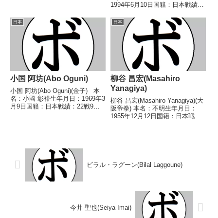
敗1分 【獲得タイトル】な
1994年6月10日国籍：日本戦績：
し 【戦歴】1980/04/20
19戦17勝(12KO)2敗 【獲得タイ
●1RKO 五代 英貴(平
トル】WBCスーパーフェザー級
日本
日本
石)1980/08/12 △4R判定 (...
シルバー王座第46代OPBF東洋太
平洋スーパーフェ...
小国 阿坊(Abo Oguni)
柳谷 昌宏(Masahiro
Yanagiya)
小国 阿坊(Abo Oguni)(金子) 本
名：小國 彰裕生年月日：1969年3
柳谷 昌宏(Masahiro Yanagiya)(大
月9日国籍：日本戦績：22戦9勝
阪帝拳) 本名：不明生年月日：
(4KO)11敗2分 【獲得タイトル】
1955年12月12日国籍：日本戦
なし 【戦歴】1990/04/07 ●4R
績：18戦8勝(3KO)7敗2分1無効試
判定 0-3(37-40、37-40、3...
合 【獲得タイトル】なし 【戦
歴】■1974年度西日本フライ級新
人王予選1974/1...
ビラル・ラグーン(Bilal Laggoune)
今井 聖也(Seiya Imai)