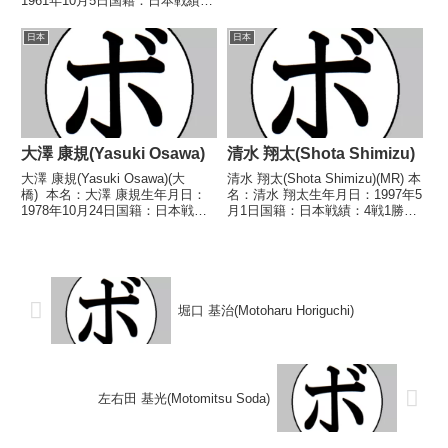
1961年10月5日国籍：日本戦績：
なし【戦歴】2002/11/20 ○4R判
3戦1勝(1KO)2敗 【獲得タイト
定 2-0(39-38、39-38、39-39...
ル】なし 【戦歴】1983/02/24
日本
日本
●2RKO 横井 一三(中
日)1983/05/0...
大澤 康規(Yasuki Osawa)
清水 翔太(Shota Shimizu)
大澤 康規(Yasuki Osawa)(大
清水 翔太(Shota Shimizu)(MR) 本
橋) 本名：大澤 康規生年月日：
名：清水 翔太生年月日：1997年5
1978年10月24日国籍：日本戦
月1日国籍：日本戦績：4戦1勝
績：8戦4勝(2KO)2敗2分 【獲得
(1KO)3分 【獲得タイトル】な
タイトル】なし 【戦歴】
し 【戦歴】2025/04/06 △4R判
1997/09/10 ○1RKO 今野 正人
定 0-0(38-38、38-38、38-38...
(藤)1997/12...
堀口 基治(Motoharu Horiguchi)
左右田 基光(Motomitsu Soda)