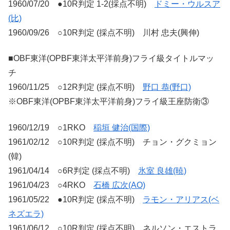
1960/07/20 ●10R判定 1-2(採点不明)
ドミー・ウルスア
(比)
1960/09/26 ○10R判定 (採点不明) 川村 忠夫(興伸)
■OBF東洋(OPBF東洋太平洋前身)フライ級タイトルマッ
チ
1960/11/25 ○12R判定 (採点不明)
野口 恭(野口)
※OBF東洋(OPBF東洋太平洋前身)フライ級王座防衛③
1960/12/19 ○1RKO
稲垣 健治(国際)
1961/02/12 ○10R判定 (採点不明) チョン・グクミョン
(韓)
1961/04/14 ○6R判定 (採点不明)
氷室 良雄(暁)
1961/04/23 ○4RKO
石橋 広次(AO)
1961/05/22 ●10R判定 (採点不明)
ラモン・アリアス(ベ
ネズエラ)
1961/06/12 ○10R判定 (採点不明) ネルソン・エストラ