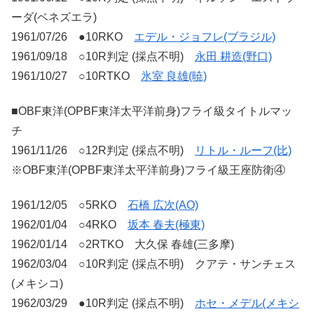
ーダ(ベネズエラ)
1961/07/26 ●10RKO
エデル・ジョフレ(ブラジル)
1961/09/18 ○10R判定 (採点不明)
永田 耕造(野口)
1961/10/27 ○10RTKO
氷室 良雄(暁)
■OBF東洋(OPBF東洋太平洋前身)フライ級タイトルマッ
チ
1961/11/26 ○12R判定 (採点不明)
リトル・ルーフ(比)
※OBF東洋(OPBF東洋太平洋前身)フライ級王座防衛④
1961/12/05 ○5RKO
石橋 広次(AO)
1962/01/04 ○4RKO
坂本 春夫(極東)
1962/01/14 ○2RTKO 大久保 春雄(三多摩)
1962/03/04 ○10R判定 (採点不明) クアテ・サンチェス
(メキシコ)
1962/03/29 ●10R判定 (採点不明)
ホセ・メデル(メキシ