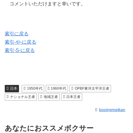
コメントいただけますと幸いです。
索引に戻る
索引-や-に戻る
索引-S-に戻る
日本
1950年代
1960年代
OPBF東洋太平洋王者
ナショナル王者
地域王者
日本王者
boxingmeikan
あなたにおススメボクサー