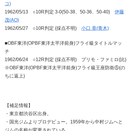
コ)
1962/05/13 ○10R判定 3-0(50-38、50-36、50-40)
伊藤
茂(AO)
1962/05/27 ○10R判定 (採点不明)
小口 章(青木)
■OBF東洋(OPBF東洋太平洋前身)フライ級タイトルマッ
チ
1962/06/24 ○12R判定 (採点不明) プリモ・ファミロ(比)
※OBF東洋(OPBF東洋太平洋前身)フライ級王座防衛⑤(の
ちに返上)
【補足情報】
・東京都渋谷区出身。
・国光ジムよりプロデビュー。1959年から中村ジムへと
ジムの名称が変更されている。