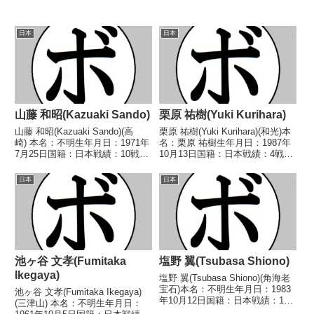
日本
日本
山藤 和昭(Kazuaki Sando)
栗原 祐樹(Yuki Kurihara)
山藤 和昭(Kazuaki Sando)(高
栗原 祐樹(Yuki Kurihara)(和光)本
崎) 本名：不明生年月日：1971年
名：栗原 祐樹生年月日：1987年
7月25日国籍：日本戦績：10戦4
10月13日国籍：日本戦績：4戦4
勝(2KO)5敗1分 【獲得タイトル】
敗【獲得タイトル】なし【戦歴】
なし 【戦歴】1992/05/31 ●4R
2017/06/11 ●3RTKO 安藤 佳
日本
日本
判定 (採点不明) 土屋 孝広(Kカ
孝(中日)2017/11/19 ●2RTKO
ントリー)...
中...
池ヶ谷 文孝(Fumitaka
塩野 翼(Tsubasa Shiono)
Ikegaya)
塩野 翼(Tsubasa Shiono)(角海老
宝石)本名：不明生年月日：1983
池ヶ谷 文孝(Fumitaka Ikegaya)
年10月12日国籍：日本戦績：15
(三津山) 本名：不明生年月日：
戦6勝(3KO)9敗【獲得タイトル】