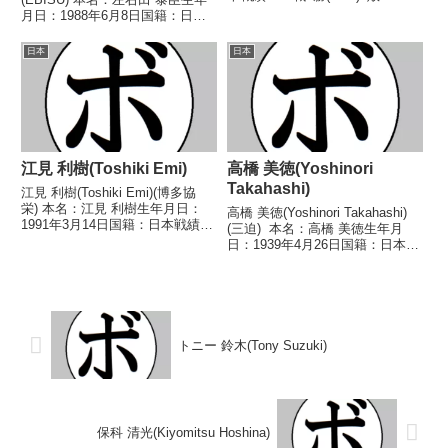
分 【獲得タイトル】1967年度全
月日：1988年6月8日国籍：日本
日本ウェルター級新人王 【戦
戦績：13戦10勝(5KO)2敗1
歴】1967/03/02 ●4R判定 (採点
分 【獲得タイトル】第44代日本
日本
日本
不明) 宮田 勲(リキ...
スーパーウェルター級王座 【戦
歴】2022/06/10 ○2R...
江見 利樹(Toshiki Emi)
高橋 美徳(Yoshinori
Takahashi)
江見 利樹(Toshiki Emi)(博多協
栄) 本名：江見 利樹生年月日：
高橋 美徳(Yoshinori Takahashi)
1991年3月14日国籍：日本戦績：
(三迫) 本名：高橋 美徳生年月
3戦2勝(1KO)1敗 【獲得タイト
日：1939年4月26日国籍：日本戦
ル】なし 【戦歴】2022/04/03
績：30戦26勝(11KO)4敗 【獲得
○4RTKO ヨイトサ 亀田
タイトル】1957年度全日本高校
(YANAGIHARA)...
選手権ライト級優勝(アマチュ
ア)1959年度...
トニー 鈴木(Tony Suzuki)
保科 清光(Kiyomitsu Hoshina)