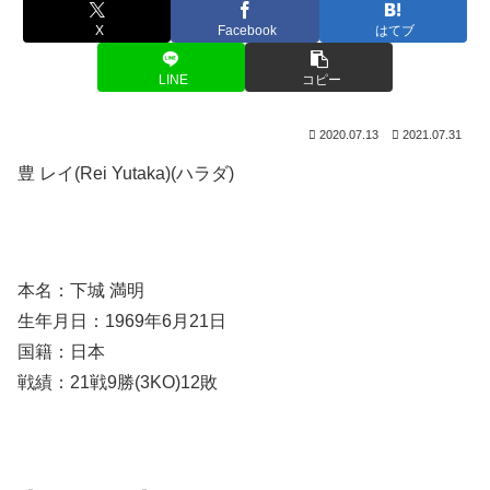
X
Facebook
はてブ
LINE
コピー
2020.07.13
2021.07.31
豊 レイ(Rei Yutaka)(ハラダ)
本名：下城 満明
生年月日：1969年6月21日
国籍：日本
戦績：21戦9勝(3KO)12敗