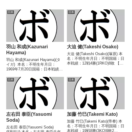
日本
日本
羽山 和成(Kazunari
大迫 健(Takeshi Osako)
Hayama)
大迫 健(Takeshi Osako)(塚原) 本
名：不明生年月日：不明国籍：日
羽山 和成(Kazunari Hayama)(タ
本戦績：12戦4勝(1RKO)8敗 【獲
イガ) 本名：不明生年月日：
得タイトル】1966年度西日本ウ
1969年7月20日国籍：日本戦績：
ェルター級新人王 【戦歴】
9戦3勝(2KO)5敗1分 【獲得タイ
1965/02/23 ○4R判定 (採点不
トル】なし 【戦歴】
日本
日本
明) 富安 利夫(大...
1991/08/20 ○2RKO 岩井 芳幸
(尼崎)1991/0...
左右田 泰臣(Yasuomi
加藤 竹巳(Takemi Kato)
Soda)
加藤 竹巳(Takemi Kato)(帝拳) 本
名：不明生年月日：不明国籍：日
左右田 泰臣(Yasuomi Soda)
本戦績：19戦8勝(3KO)9敗2
(EBISU) 本名：左右田 泰臣生年