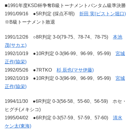
■1991年度KSD杯争奪B級トーナメントバンタム級準決勝
1991/09/16 ●5R判定 (採点不明)
折田 実(ピストン堀口)
※B級トーナメント敗退
1991/12/26 ○8R判定 3-0(79-75、78-74、78-75)
本池
茂(サカエ)
1992/10/19 ●10R判定 0-3(96-99、96-99、95-99)
宮城
正作(協栄)
1992/05/26 ●7RTKO
杉 辰也(マサ伊藤)
1992/10/19 ●10R判定 0-3(96-99、96-99、95-99)
宮城
正作(協栄)
1994/11/30 ●6R判定 0-3(56-58、55-60、56-59) ホセ・
ヒグチ(メキシコ)
1995/04/02 ●6R判定 0-3(57-59、57-59、57-60)
清水
ケン太(東海)