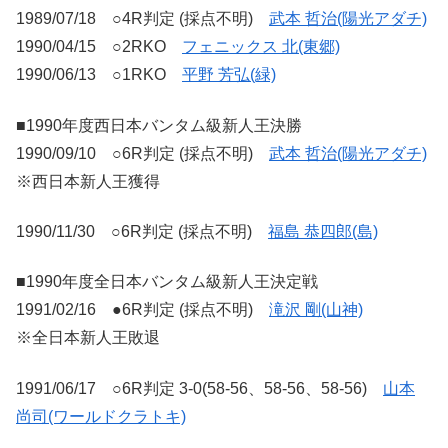
1989/07/18 ○4R判定 (採点不明)
武本 哲治(陽光アダチ)
1990/04/15 ○2RKO
フェニックス 北(東郷)
1990/06/13 ○1RKO
平野 芳弘(緑)
■1990年度西日本バンタム級新人王決勝
1990/09/10 ○6R判定 (採点不明)
武本 哲治(陽光アダチ)
※西日本新人王獲得
1990/11/30 ○6R判定 (採点不明)
福島 恭四郎(島)
■1990年度全日本バンタム級新人王決定戦
1991/02/16 ●6R判定 (採点不明)
滝沢 剛(山神)
※全日本新人王敗退
1991/06/17 ○6R判定 3-0(58-56、58-56、58-56)
山本
尚司(ワールドクラトキ)