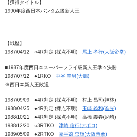
【獲得タイトル】
1990年度西日本バンタム級新人王
【戦歴】
1987/04/12 ○4R判定 (採点不明)
尾上 孝行(大阪帝拳)
■1987年度西日本スーパーフライ級新人王準々決勝
1987/07/12 ●1RKO
中谷 幸男(大鵬)
※西日本新人王敗退
1987/09/09 ●4R判定 (採点不明) 村上 昌司(神林)
1988/04/25 ●4R判定 (採点不明)
玉崎 義和(進光)
1988/10/21 ●4R判定 (採点不明) 高橋 義春(尼崎)
1988/12/20 ○3RTKO
津崎 信行(アポロ)
1989/05/09 ●2RTKO
嘉手苅 忠輝(大阪帝拳)