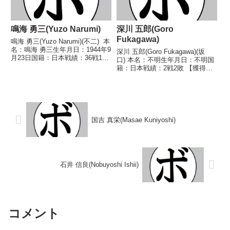
鳴海 勇三(Yuzo Narumi)
深川 五郎(Goro
Fukagawa)
鳴海 勇三(Yuzo Narumi)(不二) 本
名：鳴海 勇三生年月日：1944年9
深川 五郎(Goro Fukagawa)(坂
月23日国籍：日本戦績：36戦19
口) 本名：不明生年月日：不明国
勝(6KO)10敗7分 【獲得タイト
籍：日本戦績：2戦2敗 【獲得タ
ル】なし 【戦歴】1964/05/17
イトル】なし 【戦歴】
○4RTKO 松林 増男(オギク
1949/03/18 ●TKO (ラウンド不
ボ)19...
明) 金親 源三(松
永)1949/04/19 ○4R判定 (採点
不...
国吉 真栄(Masae Kuniyoshi)
石井 信良(Nobuyoshi Ishii)
コメント