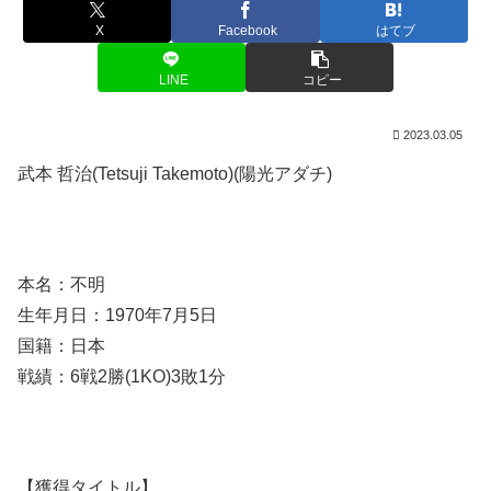
X
Facebook
はてブ
LINE
コピー
2023.03.05
武本 哲治(Tetsuji Takemoto)(陽光アダチ)
本名：不明
生年月日：1970年7月5日
国籍：日本
戦績：6戦2勝(1KO)3敗1分
【獲得タイトル】