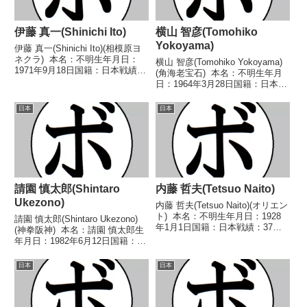
伊藤 真一(Shinichi Ito)
横山 智彦(Tomohiko
Yokoyama)
伊藤 真一(Shinichi Ito)(相模原ヨ
ネクラ) 本名：不明生年月日：
横山 智彦(Tomohiko Yokoyama)
1971年9月18日国籍：日本戦績：
(角海老宝石) 本名：不明生年月
15戦8勝(4KO)4敗3分 【獲得タイ
日：1964年3月28日国籍：日本戦
トル】1999年度KSD杯B級トーナ
績：13戦8勝(4KO)5敗 【獲得タ
メントバンタム級優勝 【戦歴】
イトル】1989年度全日本スーパ
日本
日本
1994/05...
ーフライ級新人王 【戦歴】
1989/05/27 ...
請園 慎太郎(Shintaro
内藤 哲夫(Tetsuo Naito)
Ukezono)
内藤 哲夫(Tetsuo Naito)(オリエン
ト) 本名：不明生年月日：1928
請園 慎太郎(Shintaro Ukezono)
年1月1日国籍：日本戦績：37戦
(神拳阪神) 本名：請園 慎太郎生
24勝(1KO)12敗1分 【獲得タイト
年月日：1982年6月12日国籍：日
ル】第2代日本ライト級王
本戦績：9戦5勝(1KO)3敗1
座 【戦歴】1947/02/01 ○3R棄
分 【獲得タイトル】なし 【戦
日本
日本
権 竹内 太久...
歴】2015/05/10 ○4R判定 2-
0(39-3...