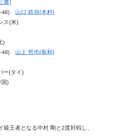
三鷹)
0-46)
山口 鉄弥(木村)
レス(米)
比)
5-48)
山上 哲也(新和)
パー(タイ)
中国)
ライ級王者となる中村 剛と2度対戦し、