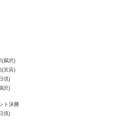
郎(鵜沢)
助(京浜)
日倶)
鵜沢)
メント決勝
日倶)