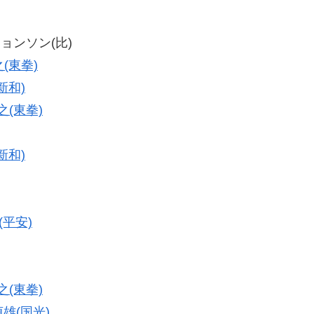
ジョンソン(比)
(東拳)
新和)
之(東拳)
新和)
(平安)
之(東拳)
雄(国光)