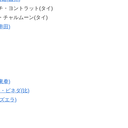
ペッチ・ヨントラット(タイ)
ノイ・チャルムーン(タイ)
串田)
東拳)
・ピネダ(比)
ズエラ)