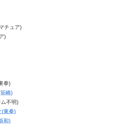
マチュア)
ア)
東拳)
(笹崎)
ジム不明)
(東拳)
新和)