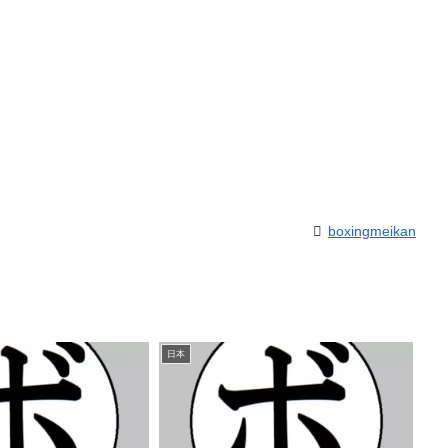
boxingmeikan
日本