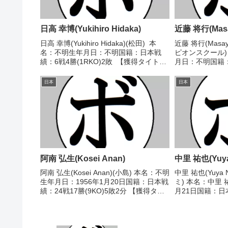
日高 幸博(Yukihiro Hidaka)
近藤 将行(Masa
日高 幸博(Yukihiro Hidaka)(松田) 本
近藤 将行(Masayu
名：不明生年月日：不明国籍：日本戦
ピオンスクール)
績：6戦4勝(1RKO)2敗 【獲得タイト
月日：不明国籍
ル】1966年度中日本スーパーライト級
(1KO)1敗 【
新人王 【戦歴】1966/05/29 ○4R判定
歴】2016/10/
日本
日本
(採点不明) ...
リー)20...
阿南 弘生(Kosei Anan)
中里 祐也(Yuya
阿南 弘生(Kosei Anan)(小島) 本名：不明
中里 祐也(Yuya 
生年月日：1956年1月20日国籍：日本戦
ミ) 本名：中里 
績：24戦17勝(9KO)5敗2分 【獲得タイ
月21日国籍：日
トル】1976年度全日本バンタム級新人
(5KO)13敗 
王第33代日本バンタム級王座 【戦歴】
歴】2006/10/
1976/05/25 ...
和)2006/12...