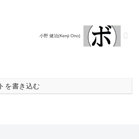
小野 健治(Kenji Ono)
トを書き込む