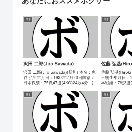
あなたにおススメボクサー
日本
日本
沢田 二郎(Jiro Sawada)
佐藤 弘基(Hirok
沢田 二郎(Jiro Sawada)(新和) 本名：恵
佐藤 弘基(Hirok
谷 弘生年月日：1938年7月23日国籍：
不明生年月日：1
日本戦績：75戦47勝(4KO)24敗4分 【獲
本戦績：7戦3勝(
得タイトル】第6代OBF東洋(OPBF東洋
イトル】なし 【戦
太平洋前身)ライト級王座第13代日本ウ
○1RKO 但島 淳
日本
日本
ェルター級王座第...
●1...