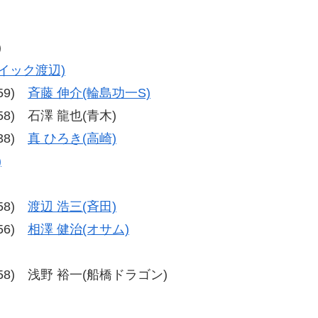
)
イック渡辺)
-59)
斉藤 伸介(輪島功一S)
8-58) 石澤 龍也(青木)
-38)
真 ひろき(高崎)
)
-58)
渡辺 浩三(斉田)
-56)
相澤 健治(オサム)
、57-58) 浅野 裕一(船橋ドラゴン)