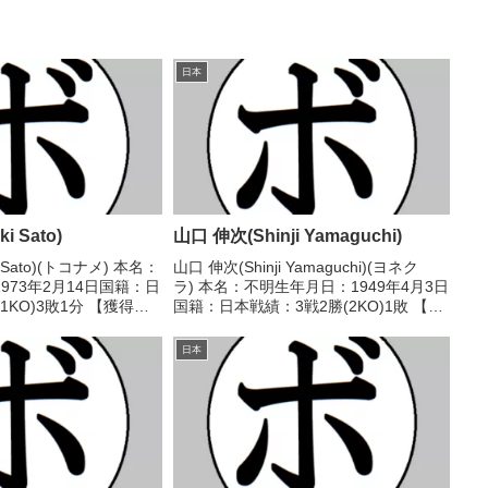
日本
i Sato)
山口 伸次(Shinji Yamaguchi)
i Sato)(トコナメ) 本名：
山口 伸次(Shinji Yamaguchi)(ヨネク
973年2月14日国籍：日
ラ) 本名：不明生年月日：1949年4月3日
1KO)3敗1分 【獲得タ
国籍：日本戦績：3戦2勝(2KO)1敗 【獲
歴】1995/03/19
得タイトル】なし 【戦歴】
(平石)1995/04/30
1967/12/06 ○3RKO 高見 邦夫(キン
日本
グ)1967/12/2...