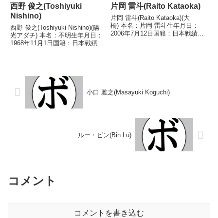
西野 俊之(Toshiyuki
片岡 雷斗(Raito Kataoka)
Nishino)
片岡 雷斗(Raito Kataoka)(大
橋) 本名：片岡 雷斗生年月日：
西野 俊之(Toshiyuki Nishino)(陽
2006年7月12日国籍：日本戦績：
光アダチ) 本名：不明生年月日：
2戦2勝(2KO) 【獲得タイトル】
1968年11月1日国籍：日本戦績：
2023年度高校選抜ライトフライ
1戦1勝 【獲得タイトル】な
級優勝(アマチュア)2023年度アジ
し 【戦歴】1993/04/16 ○4R判
アユース選手権フライ級優...
定 (採点不明) 中島 章仁(ハラ
ダ) 【補足情報...
小口 雅之(Masayuki Koguchi)
ルー・ビン(Bin Lu)
コメント
コメントを書き込む