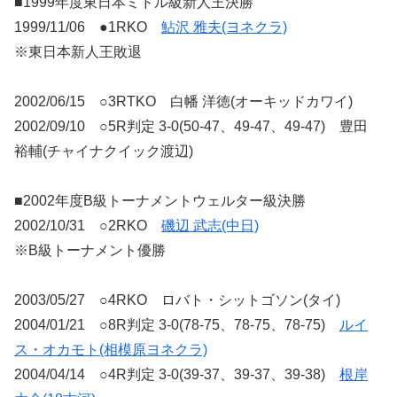
■1999年度東日本ミドル級新人王決勝
1999/11/06 ●1RKO
鮎沢 雅夫(ヨネクラ)
※東日本新人王敗退
2002/06/15 ○3RTKO 白幡 洋徳(オーキッドカワイ)
2002/09/10 ○5R判定 3-0(50-47、49-47、49-47) 豊田
裕輔(チャイナクイック渡辺)
■2002年度B級トーナメントウェルター級決勝
2002/10/31 ○2RKO
磯辺 武志(中日)
※B級トーナメント優勝
2003/05/27 ○4RKO ロバト・シットゴソン(タイ)
2004/01/21 ○8R判定 3-0(78-75、78-75、78-75)
ルイ
ス・オカモト(相模原ヨネクラ)
2004/04/14 ○4R判定 3-0(39-37、39-37、39-38)
根岸