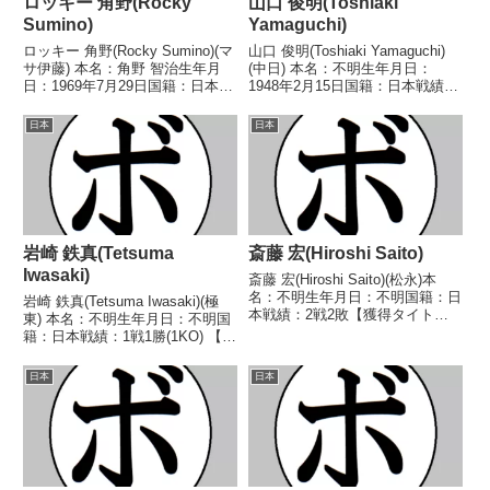
ロッキー 角野(Rocky
山口 俊明(Toshiaki
Sumino)
Yamaguchi)
ロッキー 角野(Rocky Sumino)(マ
山口 俊明(Toshiaki Yamaguchi)
サ伊藤) 本名：角野 智治生年月
(中日) 本名：不明生年月日：
日：1969年7月29日国籍：日本戦
1948年2月15日国籍：日本戦績：
績：6戦3勝2敗1分 【獲得タイト
9戦2勝7敗 【獲得タイトル】
ル】1992年度西部日本バンタム
1967年度中日本ウェルター級新
日本
日本
級新人王 【戦歴】1991/03/21
人王 【戦歴】1967/09/06 ●4R
○4R判定 (採点不...
判定 (採点不明) ...
岩崎 鉄真(Tetsuma
斎藤 宏(Hiroshi Saito)
Iwasaki)
斎藤 宏(Hiroshi Saito)(松永)本
名：不明生年月日：不明国籍：日
岩崎 鉄真(Tetsuma Iwasaki)(極
本戦績：2戦2敗【獲得タイト
東) 本名：不明生年月日：不明国
ル】なし【戦歴】1948/12/18
籍：日本戦績：1戦1勝(1KO) 【獲
●2RKO 仁村 一夫(ミス
得タイトル】なし 【戦歴】
ズ)1949/03/05 ●2RTKO 長岡
1975/01/08 ○1RKO 柳田 佐啓
日本
日本
豊(東協)【補足情報】...
(新日本宇都宮) 【補足情報】・
BoxRecには選手...