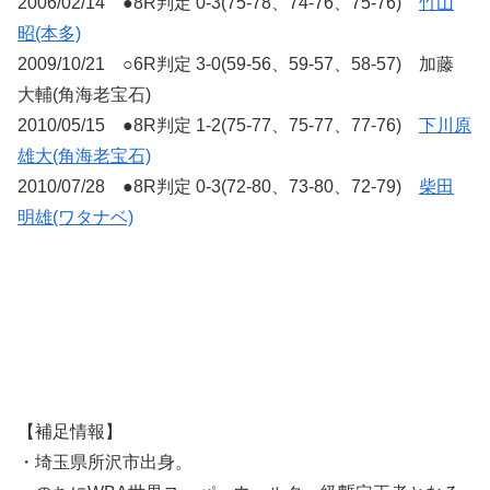
2006/02/14 ●8R判定 0-3(75-78、74-76、75-76)
竹山
昭(本多)
2009/10/21 ○6R判定 3-0(59-56、59-57、58-57) 加藤
大輔(角海老宝石)
2010/05/15 ●8R判定 1-2(75-77、75-77、77-76)
下川原
雄大(角海老宝石)
2010/07/28 ●8R判定 0-3(72-80、73-80、72-79)
柴田
明雄(ワタナベ)
【補足情報】
・埼玉県所沢市出身。