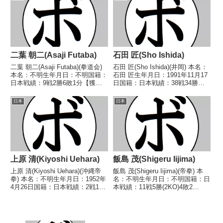
OPBF東洋太平洋フライ級王座
(西遠)■1985年度中日本ライト級
WBA世界フライ級暫定王座 ...
新人王決勝1985...
二葉 朝二(Asaji Futaba)
石田 匠(Sho Ishida)
二葉 朝二(Asaji Futaba)(拳道会)
石田 匠(Sho Ishida)(井岡) 本名：
本名：不明生年月日：不明国籍：
石田 匠生年月日：1991年11月17
日本戦績：9戦2勝6敗1分【獲得
日国籍：日本戦績：38戦34勝
タイトル】なし【戦歴】
(17KO)4敗 【獲得タイトル】
1941/09/22 ●8R判定 (採点不
2008年度国体少年の部バンタム
日本
日本
明) 青木 敏郎(不
級優勝(アマチュア)第37代日本ス
二)1942/01/04 △8R判定 (採点
ーパーフライ級王座 【戦...
不...
上原 清(Kiyoshi Uehara)
飯島 茂(Shigeru Iijima)
上原 清(Kiyoshi Uehara)(沖縄帝
飯島 茂(Shigeru Iijima)(帝拳) 本
拳) 本名：不明生年月日：1952年
名：不明生年月日：不明国籍：日
4月26日国籍：日本戦績：2戦1勝
本戦績：11戦5勝(2KO)4敗2
(1KO)1敗 【獲得タイトル】な
分 【獲得タイトル】なし 【戦
し 【戦歴】1974/09/07
歴】1971/08/08 △4R判定 (採点
○1RKO 西原 博(広島三
不明) 若松 司(東
栄)1975/01/25 ...
拳)1971/12/26 △4...