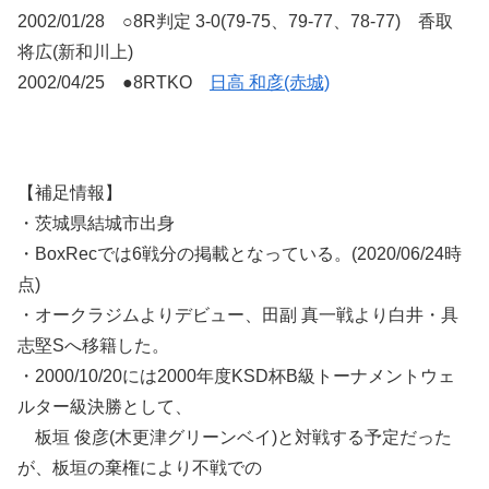
2002/01/28 ○8R判定 3-0(79-75、79-77、78-77) 香取
将広(新和川上)
2002/04/25 ●8RTKO
日高 和彦(赤城)
【補足情報】
・茨城県結城市出身
・BoxRecでは6戦分の掲載となっている。(2020/06/24時
点)
・オークラジムよりデビュー、田副 真一戦より白井・具
志堅Sへ移籍した。
・2000/10/20には2000年度KSD杯B級トーナメントウェ
ルター級決勝として、
板垣 俊彦(木更津グリーンベイ)と対戦する予定だった
が、板垣の棄権により不戦での