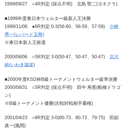
1999/09/27 ○4R判定 (採点不明) 北島 聖二(ヨネクラ)
■1999年度東日本ウェルター級新人王決勝
1999/11/06 ●6R判定 0-3(56-60、56-59、57-59)
小林
秀一(レパード玉熊)
※東日本新人王敗退
2000/06/06 ○5R判定 3-0(50-47、50-47、50-47)
北川
純(いわき協栄)
■2000年度KSD杯B級トーナメントウェルター級準決勝
2000/08/31 ○5R判定 (採点不明) 田中 寿憲(船橋ドラゴ
ン)
※B級トーナメント優勝(次戦対戦相手棄権)
2001/04/23 ○8R判定 3-0(80-73、80-72、79-75) 田副
真一(風間)