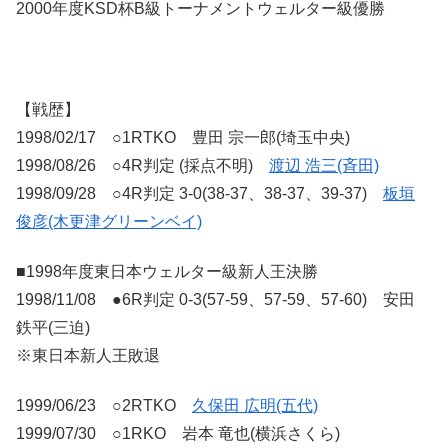
2000年度KSD杯B級トーナメントウェルター級優勝
【戦歴】
1998/02/17 ○1RTKO 豊田 宗一郎(埼玉中央)
1998/08/26 ○4R判定 (採点不明)
渡辺 浩三(斉田)
1998/09/28 ○4R判定 3-0(38-37、38-37、39-37)
板垣
俊彦(木更津グリーンベイ)
■1998年度東日本ウェルター級新人王決勝
1998/11/08 ●6R判定 0-3(57-59、57-59、57-60) 安田
鉄平(三迫)
※東日本新人王敗退
1999/06/23 ○2RTKO
久保田 広明(五代)
1999/07/30 ○1RKO 岩本 竜也(横浜さくら)