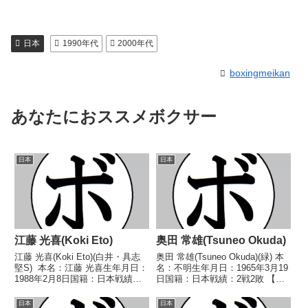
日本
1990年代
2000年代
boxingmeikan
あなたにおススメボクサー
日本
日本
江藤 光喜(Koki Eto)
奥田 常雄(Tsuneo Okuda)
江藤 光喜(Koki Eto)(白井・具志
奥田 常雄(Tsuneo Okuda)(緑) 本
堅S) 本名：江藤 光喜生年月日：
名：不明生年月日：1965年3月19
1988年2月8日国籍：日本戦績：
日国籍：日本戦績：2戦2敗 【獲
31戦24勝(19KO)5敗1分1無効試
得タイトル】なし 【戦歴】
合 【獲得タイトル】第40代
1984/07/21 ●1RKO 望月 太郎
日本
日本