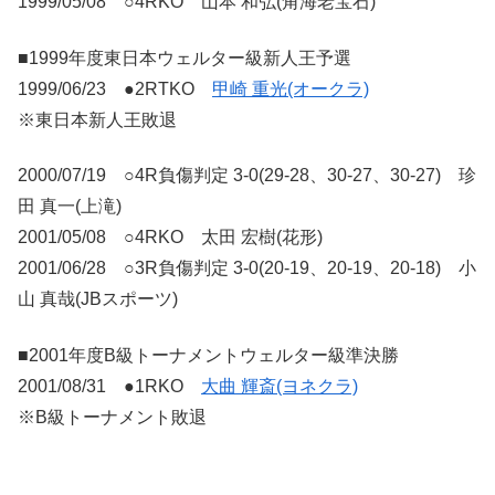
1999/05/08 ○4RKO 山本 和弘(角海老宝石)
■1999年度東日本ウェルター級新人王予選
1999/06/23 ●2RTKO
甲崎 重光(オークラ)
※東日本新人王敗退
2000/07/19 ○4R負傷判定 3-0(29-28、30-27、30-27) 珍
田 真一(上滝)
2001/05/08 ○4RKO 太田 宏樹(花形)
2001/06/28 ○3R負傷判定 3-0(20-19、20-19、20-18) 小
山 真哉(JBスポーツ)
■2001年度B級トーナメントウェルター級準決勝
2001/08/31 ●1RKO
大曲 輝斎(ヨネクラ)
※B級トーナメント敗退