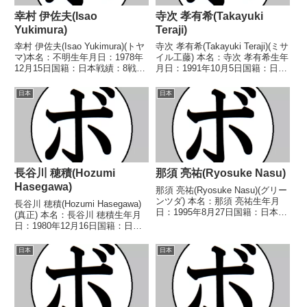
幸村 伊佐夫(Isao
寺次 孝有希(Takayuki
Yukimura)
Teraji)
幸村 伊佐夫(Isao Yukimura)(トヤ
寺次 孝有希(Takayuki Teraji)(ミサ
マ)本名：不明生年月日：1978年
イル工藤) 本名：寺次 孝有希生年
12月15日国籍：日本戦績：8戦4
月日：1991年10月5日国籍：日本
勝(2KO)3敗1分【獲得タイトル】
戦績：31戦9勝(4KO)21敗1
なし【戦歴】1998/08/21 ●4R判
分 【獲得タイトル】なし 【戦
日本
日本
定 0-3(38-39、37-40、37-40...
歴】2010/09/20 ○4R判定 2-
1(40-3...
長谷川 穂積(Hozumi
那須 亮祐(Ryosuke Nasu)
Hasegawa)
那須 亮祐(Ryosuke Nasu)(グリー
ンツダ) 本名：那須 亮祐生年月
長谷川 穂積(Hozumi Hasegawa)
日：1995年8月27日国籍：日本戦
(真正) 本名：長谷川 穂積生年月
績：29戦17勝(3KO)9敗3分 【獲
日：1980年12月16日国籍：日本
得タイトル】2016年度西日本フ
戦績：41戦36勝(16KO)5敗 【獲
ライ級新人王 【戦歴】
得タイトル】第35代OPBF東洋太
日本
日本
2014/08/03 △4R判定...
平洋バンタム級王座第26代WBC
世界バンタム級王座...