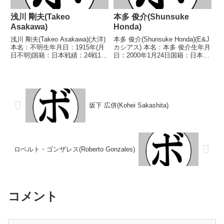
浅川 剛夫(Takeo
本多 俊介(Shunsuke
Asakawa)
Honda)
浅川 剛夫(Takeo Asakawa)(大洋)
本多 俊介(Shunsuke Honda)(E&J
本名：不明生年月日：1915年(月
カシアス) 本名：本多 俊介生年月
日不明)国籍：日本戦績：24戦10
日：2000年1月24日国籍：日本戦
勝(1KO)2敗10分2無効試合【獲得
績：11戦10勝(5KO)1分 【獲得タ
タイトル】なし【戦歴】
イトル】2024年度全日本ライト
1932/09/05 △4R判定 (採点不
級新人王 【戦歴】2022/07/28
明) 津山 武男(日米...
○4R判...
坂下 広併(Kohei Sakashita)
ロベルト・ゴンザレス(Roberto Gonzales)
コメント