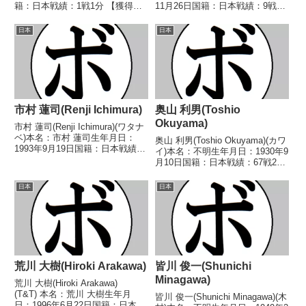
籍：日本戦績：1戦1分 【獲得タ
11月26日国籍：日本戦績：9戦6
イトル】なし 【戦歴】
勝(3KO)3敗 【獲得タイトル】
1946/06/29 △6R判定 (採点不
2018年度ジュニア・チャンピオ
日本
日本
明) 石田 秀雄(第一) 【補足情
ンリーグ全国大会U18スーパーバ
報】・戦績/戦歴は判明済みのも
ンタム級優勝(アマチュ...
ののみ掲載。...
市村 蓮司(Renji Ichimura)
奥山 利男(Toshio
Okuyama)
市村 蓮司(Renji Ichimura)(ワタナ
ベ)本名：市村 蓮司生年月日：
奥山 利男(Toshio Okuyama)(カワ
1993年9月19日国籍：日本戦績：
イ)本名：不明生年月日：1930年9
12戦8勝(7KO)4敗【獲得タイト
月10日国籍：日本戦績：67戦22
ル】2015年度全日本スーパーバ
勝41敗4分【獲得タイトル】なし
ンタム級新人王【戦歴】
【戦歴】1950/11/21 ○4R判定
日本
日本
2013/09/20 ○1RKO ...
(採点不明) 松本 紀一(鈴
木)■1950年度東...
荒川 大樹(Hiroki Arakawa)
皆川 俊一(Shunichi
Minagawa)
荒川 大樹(Hiroki Arakawa)
(T&T) 本名：荒川 大樹生年月
皆川 俊一(Shunichi Minagawa)(木
日：1996年6月22日国籍：日本戦