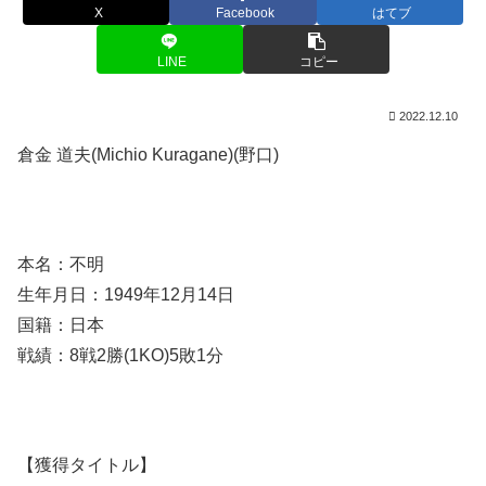
X
Facebook
はてブ
LINE
コピー
2022.12.10
倉金 道夫(Michio Kuragane)(野口)
本名：不明
生年月日：1949年12月14日
国籍：日本
戦績：8戦2勝(1KO)5敗1分
【獲得タイトル】