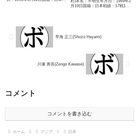
村)本名：不明生年月日：1949年2
績：5戦3勝1敗1分 【獲得タイト
月19日国籍：日本戦績：17戦13
ル】なし 【戦歴】2024/04/05
勝(1KO)3敗1分【獲得タイトル】
△4R判定 0-1(38-38、36-40、38-
なし【戦歴】1967/04/27
38...
○4RKO 渡辺 和夫(ヨネク
ラ)1967/06...
早海 正三(Shozo Hayami)
川瀬 善吾(Zengo Kawase)
コメント
コメントを書き込む
ホーム
アジア
日本