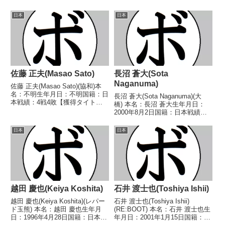
日本
日本
佐藤 正夫(Masao Sato)
長沼 蒼大(Sota
Naganuma)
佐藤 正夫(Masao Sato)(協和)本
名：不明生年月日：不明国籍：日
長沼 蒼大(Sota Naganuma)(大
本戦績：4戦4敗【獲得タイト
橋) 本名：長沼 蒼大生年月日：
ル】なし【戦歴】1948/02/22
2000年8月2日国籍：日本戦績：5
●6R判定 (採点不明) 稲垣 亘(中
戦4勝(3KO)1敗 【獲得タイトル】
京)1950/10/05 ●4RKO 三輪 昭
なし 【戦歴】2022/02/28
日本
日本
三(古知野)19...
○1RTKO 万丈 将輝(石神井
S)2022/05/1...
越田 慶也(Keiya Koshita)
石井 渡士也(Toshiya Ishii)
越田 慶也(Keiya Koshita)(レパー
石井 渡士也(Toshiya Ishii)
ド玉熊) 本名：越田 慶也生年月
(RE:BOOT) 本名：石井 渡士也生
日：1996年4月28日国籍：日本戦
年月日：2001年1月15日国籍：日