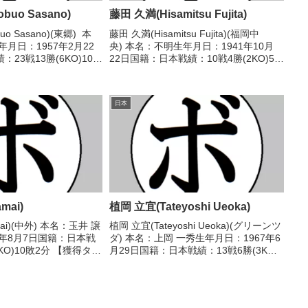
uo Sasano)
藤田 久満(Hisamitsu Fujita)
o Sasano)(東郷) 本
藤田 久満(Hisamitsu Fujita)(福岡中
月日：1957年2月22
央) 本名：不明生年月日：1941年10月
23戦13勝(6KO)10
22日国籍：日本戦績：10戦4勝(2KO)5敗
トル】なし 【戦歴】
1分 【獲得タイトル】なし 【戦歴】
 ○4R判定 (採点不明) 佐々
1969/06/16 ○4R判定 (採点不明) 吉武
健(山口...
日本
mai)
植岡 立宜(Tateyoshi Ueoka)
mai)(中外) 本名：玉井 譲
植岡 立宜(Tateyoshi Ueoka)(グリーンツ
9年8月7日国籍：日本戦
ダ) 本名：上岡 一秀生年月日：1967年6
KO)10敗2分 【獲得タイ
月29日国籍：日本戦績：13戦6勝(3KO)6
度全日本スーパーライト
敗1分 【獲得タイトル】なし 【戦歴】
967/08/16 △4R判
1986/07/27 ○4R判定 (採点不明) 尾崎
拳...