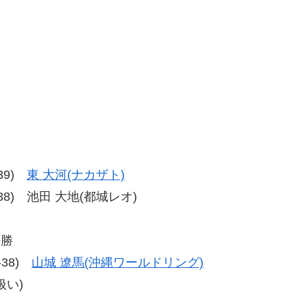
-39)
東 大河(ナカザト)
39-38) 池田 大地(都城レオ)
決勝
8-38)
山城 遼馬(沖縄ワールドリング)
い)