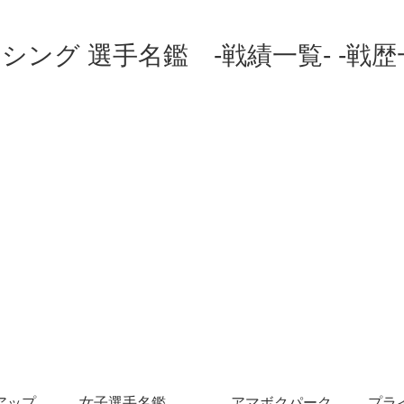
シング 選手名鑑 -戦績一覧- -戦歴
アップ
女子選手名鑑
アマボクパーク
プラ