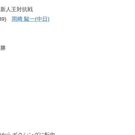
級新人王対抗戦
-39)
岡﨑 駿一(中日)
決勝
校からボクシングに転向。