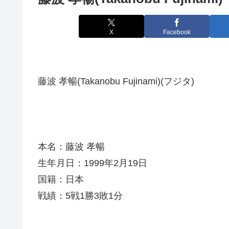
X
Facebook
藤波 孝暢(Takanobu Fujinami)(フジタ)
本名：藤波 孝暢
生年月日：1999年2月19日
国籍：日本
戦績：5戦1勝3敗1分