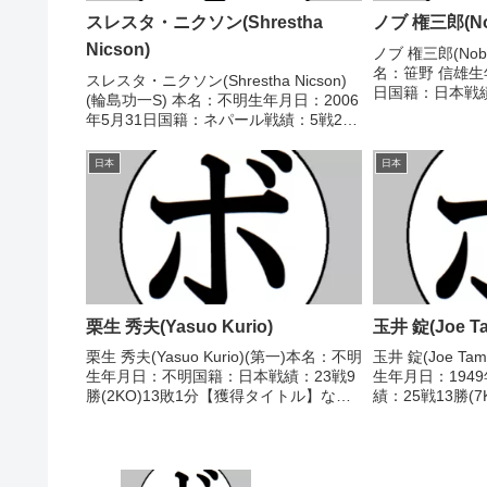
スレスタ・ニクソン(Shrestha
ノブ 権三郎(Nob
Nicson)
ノブ 権三郎(Nobu
名：笹野 信雄生年
スレスタ・ニクソン(Shrestha Nicson)
日国籍：日本戦績：
(輪島功一S) 本名：不明生年月日：2006
敗 【獲得タイ
年5月31日国籍：ネパール戦績：5戦2勝
1977/04/16
(1KO)2敗1分 【獲得タイトル】
木 良信(...
DANGANトーナメントバンタム級優
日本
日本
勝 【戦歴】2025/04/18...
栗生 秀夫(Yasuo Kurio)
玉井 錠(Joe Ta
栗生 秀夫(Yasuo Kurio)(第一)本名：不明
玉井 錠(Joe Ta
生年月日：不明国籍：日本戦績：23戦9
生年月日：194
勝(2KO)13敗1分【獲得タイトル】なし
績：25戦13勝(7
【戦歴】■1948年度(第五回)東日本ライ
トル】1967年
トフライ級新人王1回戦1948/09/24
級新人王 【戦歴】1
●4R判定 (採点不...
定 (採点不...