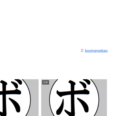
boxingmeikan
日本