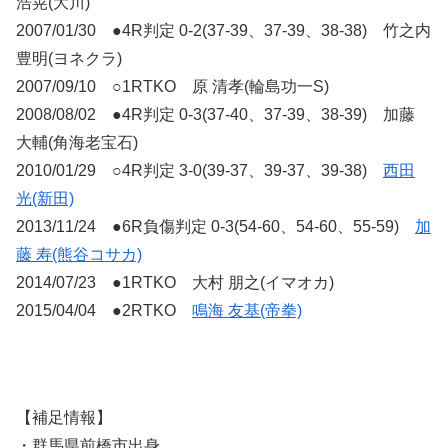
浩晃(大川)
2007/01/30 ●4R判定 0-2(37-39、37-39、38-38) 竹之内
豊明(ヨネクラ)
2007/09/10 ○1RTKO 原 清孝(輪島功一S)
2008/08/02 ●4R判定 0-3(37-40、37-39、38-39) 加藤
大輔(角海老宝石)
2010/01/29 ○4R判定 3-0(39-37、39-37、39-38)
西田
光(新田)
2013/11/24 ●6R負傷判定 0-3(54-60、54-60、55-59)
加
藤 寿(熊谷コサカ)
2014/07/23 ●1RTKO 大村 朋之(イマオカ)
2015/04/04 ●2RTKO
鳴海 友基(帝拳)
【補足情報】
・群馬県前橋市出身。