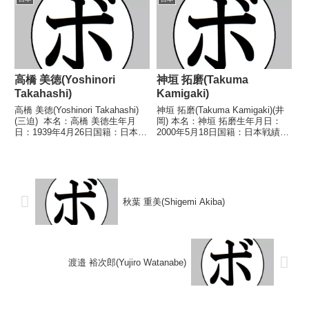
2013/09/14 ○4R判定 3-0(39-
●2RTKO 細川 チャーリー忍(金
37、39...
子)2016/05...
高橋 美徳(Yoshinori
神垣 拓磨(Takuma
Takahashi)
Kamigaki)
高橋 美徳(Yoshinori Takahashi)
神垣 拓磨(Takuma Kamigaki)(井
(三迫) 本名：高橋 美徳生年月
岡) 本名：神垣 拓磨生年月日：
日：1939年4月26日国籍：日本戦
2000年5月18日国籍：日本戦績：
績：30戦26勝(11KO)4敗 【獲得
6戦4勝1分1敗 【獲得タイトル】
タイトル】1957年度全日本高校
2021年度西日本ライトフライ級
選手権ライト級優勝(アマチュ
新人王 【戦歴】2021/07/25
ア)1959年度...
○4R判定 3-0(...
秋葉 重美(Shigemi Akiba)
渡邉 裕次郎(Yujiro Watanabe)