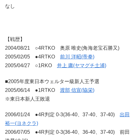
なし
【戦歴】
2004/08/21 ○4RTKO 奥原 唯史(角海老宝石勝又)
2005/02/05 ●4RTKO
前川 洋昭(帝拳)
2005/04/27 ○1RKO
井上 庸(ヤマグチ土浦)
■2005年度東日本ウェルター級新人王予選
2005/06/14 ●1RTKO
渡部 信宣(協栄)
※東日本新人王敗退
2006/01/24 ●4R判定 0-3(36-40、37-40、37-40)
出田
裕一(ヨネクラ)
2006/07/05 ●4R判定 0-3(36-40、36-40、37-40) 前田