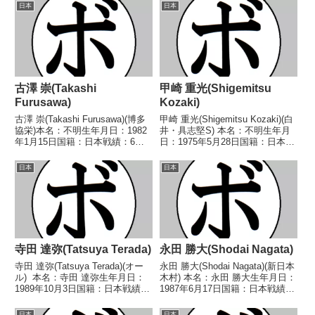
日本
日本
古澤 崇(Takashi
甲崎 重光(Shigemitsu
Furusawa)
Kozaki)
古澤 崇(Takashi Furusawa)(博多
甲崎 重光(Shigemitsu Kozaki)(白
協栄)本名：不明生年月日：1982
井・具志堅S) 本名：不明生年月
年1月15日国籍：日本戦績：6戦4
日：1975年5月28日国籍：日本戦
勝(1KO)1敗1分【獲得タイトル】
績：13戦10勝(3KO)3敗 【獲得タ
なし【戦歴】2002/06/16 ○4R判
イトル】2000年度KSD杯B級トー
日本
日本
定 3-0(40-36、40-37、40-3...
ナメントウェルター級優勝 【戦
歴】1998/...
寺田 達弥(Tatsuya Terada)
永田 勝大(Shodai Nagata)
寺田 達弥(Tatsuya Terada)(オー
永田 勝大(Shodai Nagata)(新日本
ル) 本名：寺田 達弥生年月日：
木村) 本名：永田 勝大生年月日：
1989年10月3日国籍：日本戦績：
1987年6月17日国籍：日本戦績：
18戦7勝(1KO)9敗2分 【獲得タイ
12戦5勝7敗 【獲得タイトル】な
トル】なし 【戦歴】
し 【戦歴】2015/03/13
日本
日本