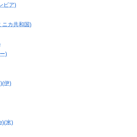
ロンビア)
ドミニカ共和国)
)
ー)
(伊)
)(米)