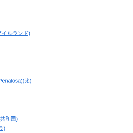
(アイルランド)
alosa)(比)
カ共和国)
ラ)