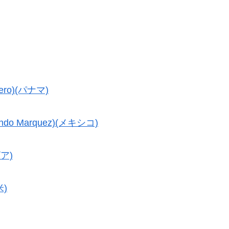
ro)(パナマ)
 Marquez)(メキシコ)
ビア)
米)