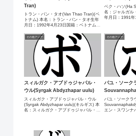
Tran)
ベク・ハソ(Ha S
名：ジャルガル
トラン・バン・タオ(Van Thao Tran)(ベ
年月日：1991
トナム) 本名：トラン・バン・タオ生年
戦績：7戦5勝(3
月日：1992年4月23日国籍：ベトナム戦
ル】韓国ミドル級
績：21戦19勝(11KO)2敗 【獲得タイト
太平洋ミドル級王座
ル】IBA世界バンタム級王座WBOグロー
その他アジア
その他アジア
バルバンタム級王座 【...
スィルガク・アブドゥジャパル・
パユ・ソークラウ
ウル(Syrgak Abdyzhapar uulu)
Souvannapha
スィルガク・アブドゥジャパル・ウル
パユ・ソークラウォ
(Syrgak Abdyzhapar uulu)(キルギス) 本
Souvannapha
名：スィルガク・アブドゥジャパル・ウ
エン・スワンナ
ル生年月日：1998年1月2日国籍：キル
国籍：ラオス戦績：
ギス戦績：2戦2勝(1KO) 【獲得タイト
分 【獲得タイト
ル】なし 【戦歴】202...
2015/01/16 ○6