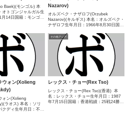
Nazarov)
o Baek)(モンゴル) 本
・オトゴンジャルガル生
オルズベク・ナザロフ(Orzubek
年1月14日国籍：モンゴル
Nazarov)(キルギス) 本名：オルズベク・
KO)2敗 【獲得タイト
ナザロフ生年月日：1966年8月30日国
王座第57代OPBF東洋
籍：キルギス戦績：27戦26勝(19KO)1
 【戦歴】2...
敗 【獲得タイトル】1987年度欧州選手
その他アジア
権ライト級優勝(アマチュア)1...
ォン(Xolieng
レックス・チョー(Rex Tso)
kdy)
レックス・チョー(Rex Tso)(香港) 本
名：レックス・チョー生年月日：1987
ン(Xolieng
年7月15日国籍：香港戦績：25戦24勝
kdy)(ラオス) 本名：ソリ
(15KO)1分 【獲得タイトル】WBCアジ
パクディ生年月日：不明
ア(ABCO)コンチネンタルスーパーフラ
24戦8勝(4KO)15敗1
イ級王座第7代WBOアジアパ...
ル】なし 【戦歴】
R判定 ...