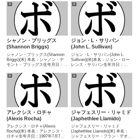
米
米
シャノン・ブリッグス
ジョン・L・サリバン
(Shannon Briggs)
(John L. Sullivan)
シャノン・ブリッグス(Shannon
ジョン・L・サリバン(John L.
Briggs)(米) 本名：シャノン・デ
Sullivan)(米)本名：ジョン・ロー
モント・ブリッグス生年月日：
レンス・サリバン生年月日：
1971年12月4日国籍：米戦績：68
1858年10月15日国籍：米戦績：
戦60勝(53KO)6敗1分1無効試
46戦41勝(33KO)1敗3分1無効試合
米
米
合 【獲得タイトル】1992年度全
【獲得タイトル】ベアナックルヘ
米ヘビー級王座(アマチュア...
ビー級王座初代世界ヘビー級...
アレクシス・ロチャ
ジャフェスリー・リャミド
(Alexis Rocha)
(Japhethlee Llamido)
アレクシス・ロチャ(Alexis
ジャフェスリー・リャミド
Rocha)(米) 本名：アレクシス・
(Japhethlee Llamido)(米) 本名：
ロチャ生年月日：1997年7月7日
ジャフェスリー・フラン・デオグ