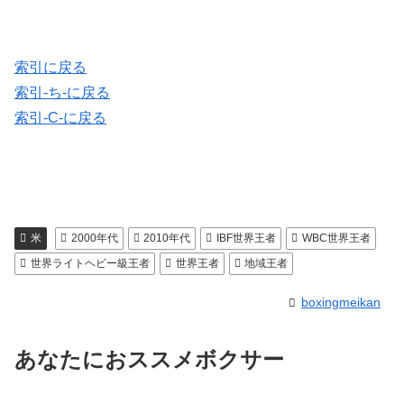
索引に戻る
索引-ち-に戻る
索引-C-に戻る
米
2000年代
2010年代
IBF世界王者
WBC世界王者
世界ライトヘビー級王者
世界王者
地域王者
boxingmeikan
あなたにおススメボクサー