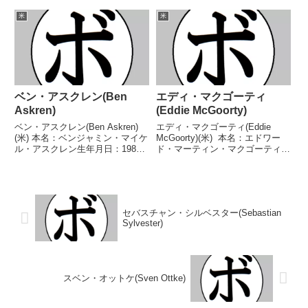
国籍：米戦績：29戦26勝(16KO)2
ラシアス・リャミド生年月日：
敗1分 【獲得タイトル】WBC米
1999年11月29日国籍：米戦績：
米
米
大陸ウェルター級王座NABO北米
15戦13勝(5KO)2敗 【獲得タイト
ウェルター級王座NABO北米ウ...
ル】なし 【戦歴】2020/...
ベン・アスクレン(Ben
エディ・マクゴーティ
Askren)
(Eddie McGoorty)
ベン・アスクレン(Ben Askren)
エディ・マクゴーティ(Eddie
(米) 本名：ベンジャミン・マイケ
McGoorty)(米) 本名：エドワー
ル・アスクレン生年月日：1984
ド・マーティン・マクゴーティ生
年7月18日国籍：米戦績：1戦1
年月日：1889年7月31日国籍：米
敗 【獲得タイトル】なし 【戦
戦績：133戦64勝(43KO)18敗12分
歴】2021/04/17 ●1RTKO ジェ
39無判定 【獲得タイトル】米-ウ
イク・ポール(米) 【補足情...
ィスコンシン州ボク...
セバスチャン・シルベスター(Sebastian
Sylvester)
スベン・オットケ(Sven Ottke)