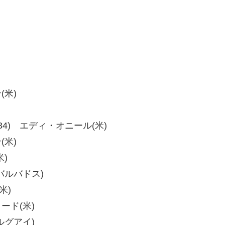
(米)
、40-34) エディ・オニール(米)
(米)
米)
(バルバドス)
米)
ォード(米)
ウルグアイ)