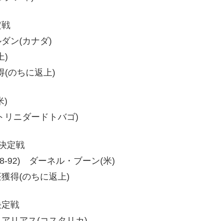
定戦
ルダン(カナダ)
)
(のちに返上)
米)
ン(トリニダードトバゴ)
決定戦
91、98-92) ダーネル・ブーン(米)
獲得(のちに返上)
決定戦
ン・アリアス(コスタリカ)