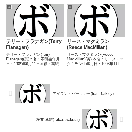
籍：英戦績：29戦27勝(9KO)2
績：33戦29勝(14KO)4敗 【獲得
敗 【獲得タイトル】WBO欧州ス
タイトル】英国南部地区ウェルタ
英
英
ーパーフェザー級王座WBOグロ
ー級王座BBBofCイングランドウ
ーバルスーパーフェザー級王
ェルター級王座BBBo...
座 【...
テリー・フラナガン(Terry
リース・マクミラン
Flanagan)
(Reece MacMillan)
テリー・フラナガン(Terry
リース・マクミラン(Reece
Flanagan)(英)本名：不明生年月
MacMillan)(英) 本名：リース・マ
日：1989年6月11日国籍：英戦
クミラン生年月日：1996年1月4
績：38戦36勝(14KO)2敗【獲得タ
日国籍：英戦績：19戦17勝
イトル】2012年度英国プロボク
(2KO)2敗 【獲得タイトル】
サートーナメントライト級優勝
BBBofC英国中部地区スーパーラ
BBBofCイングランドスーパー
イト級王座 【戦歴】2016/04/...
フ...
アイラン・バークレー(Iran Barkley)
桜井 孝雄(Takao Sakurai)