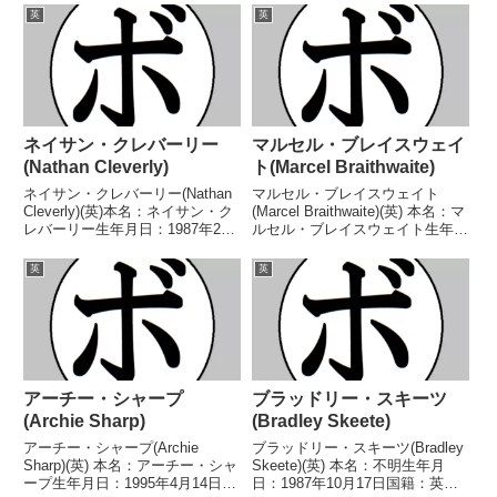
英
英
ネイサン・クレバーリー
マルセル・ブレイスウェイ
(Nathan Cleverly)
ト(Marcel Braithwaite)
ネイサン・クレバーリー(Nathan
マルセル・ブレイスウェイト
Cleverly)(英)本名：ネイサン・ク
(Marcel Braithwaite)(英) 本名：マ
レバーリー生年月日：1987年2月
ルセル・ブレイスウェイト生年月
17日国籍：英戦績：34戦30勝
日：1994年5月3日国籍：英戦
(16KO)4敗【獲得タイトル】コモ
績：22戦17勝(2KO)4敗1分 【獲
英
英
ンウェルス英連邦ライトヘビー級
得タイトル】BBBofCイングラン
王座BBBofC英国ライトヘ...
ドスーパーフライ級王座...
アーチー・シャープ
ブラッドリー・スキーツ
(Archie Sharp)
(Bradley Skeete)
アーチー・シャープ(Archie
ブラッドリー・スキーツ(Bradley
Sharp)(英) 本名：アーチー・シャ
Skeete)(英) 本名：不明生年月
ープ生年月日：1995年4月14日国
日：1987年10月17日国籍：英戦