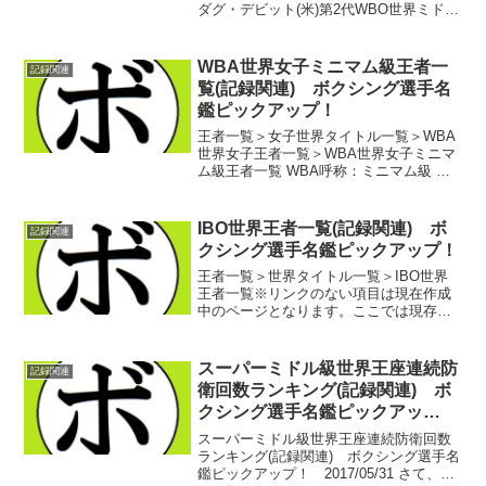
ダグ・デビット(米)第2代WBO世界ミドル
級王者 ナイジェル・ベン(英)第3代
WBO世界ミドル級王者 クリス・ユーバ
ンク(英)第4代WBO世界ミドル級王者
WBA世界女子ミニマム級王者一
記録関連
...
覧(記録関連) ボクシング選手名
鑑ピックアップ！
王者一覧＞女子世界タイトル一覧＞WBA
世界女子王者一覧＞WBA世界女子ミニマ
ム級王者一覧 WBA呼称：ミニマム級 初
代WBA世界女子ミニマム級王者 バイ
ア・ザガナス(カナダ)第2代WBA世界女子
ミニマム級王者 ソン・チョーロン(韓)
IBO世界王者一覧(記録関連) ボ
記録関連
第3...
クシング選手名鑑ピックアップ！
王者一覧＞世界タイトル一覧＞IBO世界
王者一覧※リンクのない項目は現在作成
中のページとなります。ここでは現存す
る世界王座管理団体のうち
IBO(International Boxing Organization)が
認定している世界王者の一覧を...
スーパーミドル級世界王座連続防
記録関連
衛回数ランキング(記録関連) ボ
クシング選手名鑑ピックアッ
プ！ 2017/05/31
スーパーミドル級世界王座連続防衛回数
ランキング(記録関連) ボクシング選手名
鑑ピックアップ！ 2017/05/31 さて、階