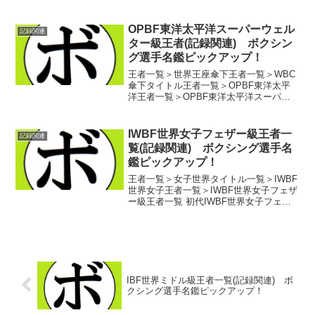
級別連続防衛数ランキング。本日はスー
パーミドル級。複数階級制覇の重さも増
し、さらに実力は古豪も多く、ニューフ
OPBF東洋太平洋スーパーウェル
記録関連
ェイスも...
ター級王者(記録関連) ボクシン
グ選手名鑑ピックアップ！
王者一覧＞世界王座傘下王者一覧＞WBC
傘下タイトル王者一覧＞OPBF東洋太平
洋王者一覧＞OPBF東洋太平洋スーパー
ウェルター級王者一覧 初代OPBF東洋太
平洋スーパーウェルター級王者 カ
ン・セチョル(韓)第2代OPBF東洋太平洋
IWBF世界女子フェザー級王者一
記録関連
スーパーウ...
覧(記録関連) ボクシング選手名
鑑ピックアップ！
王者一覧＞女子世界タイトル一覧＞IWBF
世界女子王者一覧＞IWBF世界女子フェザ
ー級王者一覧 初代IWBF世界女子フェザ
ー級王者 ビバリー・シマンスキー(米)
第2代IWBF世界女子フェザー級王者 イ
ワナ・グゾフスカ(ポーランド)第3代I...
IBF世界ミドル級王者一覧(記録関連) ボ
クシング選手名鑑ピックアップ！