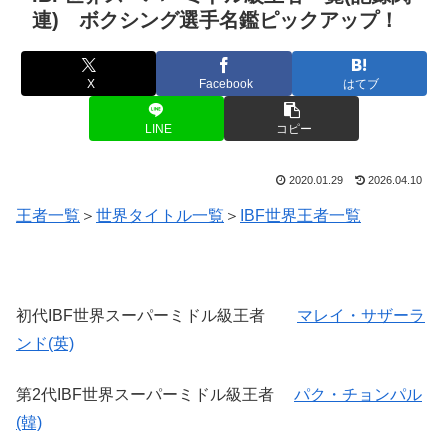
連) ボクシング選手名鑑ピックアップ！
X
Facebook
はてブ
LINE
コピー
2020.01.29
2026.04.10
王者一覧
＞
世界タイトル一覧
＞
IBF世界王者一覧
初代IBF世界スーパーミドル級王者
マレイ・サザーラ
ンド(英)
第2代IBF世界スーパーミドル級王者
パク・チョンパル
(韓)