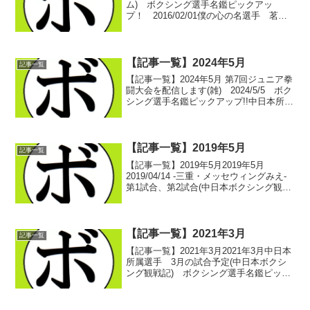
ム) ボクシング選手名鑑ピックアッ
プ！ 2016/02/01僕の心の名選手 茗荷
新緑(川島)① ボクシング選手名鑑ピック
アップ！ 2016/02/03挑む！東日本新人
王 茗荷 新緑(川島)② ボクシ...
【記事一覧】2024年5月
記事一覧
【記事一覧】2024年5月 第7回ジュニア拳
闘大会を配信します(雑) 2024/5/5 ボク
シング選手名鑑ピックアップ!!中日本所属
選手 5月の試合予定(中日本ボクシング
観戦記) ボクシング選手名鑑ピックアッ
プ！ 2024/05/03中日本...
【記事一覧】2019年5月
記事一覧
【記事一覧】2019年5月2019年5月
2019/04/14 -三重・メッセウィングみえ-
第1試合、第2試合(中日本ボクシング観戦
記) ボクシング選手名鑑ピックアップ！
2019/04/14 -三重・メッセウィングみえ-
第3試合、第4試合...
【記事一覧】2021年3月
記事一覧
【記事一覧】2021年3月2021年3月中日本
所属選手 3月の試合予定(中日本ボクシ
ング観戦記) ボクシング選手名鑑ピック
アップ！ 2021/03/01中日本所属選手 2
月の試合結果(中日本ボクシング観戦記)
ボクシング選手名鑑ピックアップ...