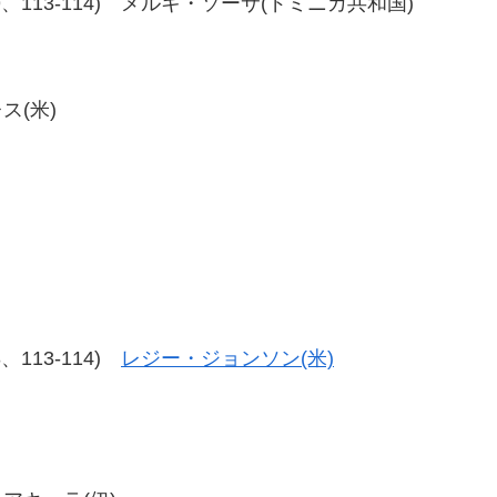
17-109、113-114) メルキ・ソーサ(ドミニカ共和国)
ス(米)
13、113-114)
レジー・ジョンソン(米)