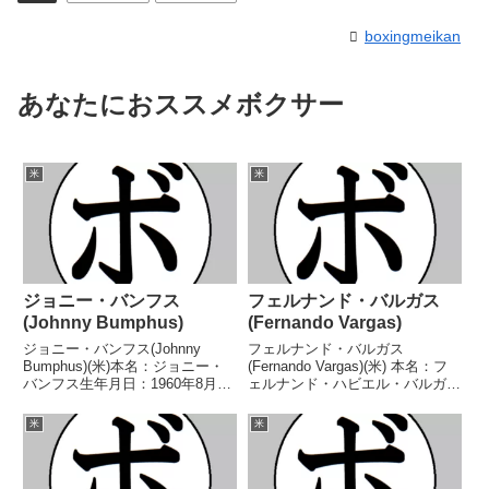
boxingmeikan
あなたにおススメボクサー
米
米
ジョニー・バンフス
フェルナンド・バルガス
(Johnny Bumphus)
(Fernando Vargas)
ジョニー・バンフス(Johnny
フェルナンド・バルガス
Bumphus)(米)本名：ジョニー・
(Fernando Vargas)(米) 本名：フ
バンフス生年月日：1960年8月17
ェルナンド・ハビエル・バルガス
日国籍：米戦績：31戦29勝
生年月日：1977年12月7日国籍：
(20KO)2敗【獲得タイトル】1977
米戦績：31戦26勝(22KO)5
米
米
年度AAU全米選手権フェザー級
敗 【獲得タイトル】1992年度ジ
優勝(アマチュア)1979年度ナシ...
ュニア五輪ボックスオフライト級
優勝...