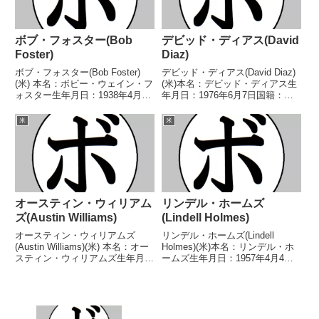
ボブ・フォスター(Bob
デビッド・ディアス(David
Foster)
Diaz)
ボブ・フォスター(Bob Foster)
デビッド・ディアス(David Diaz)
(米) 本名：ボビー・ウェイン・フ
(米)本名：デビッド・ディアス生
ォスター生年月日：1938年4月27
年月日：1976年6月7日国籍：米
日国籍：米戦績：65戦56勝
戦績：41戦36勝(17KO)4敗1分
(46KO)8敗1分 【獲得タイトル】
【獲得タイトル】1993年度ナシ
米
米
第5代WBA世界ライトヘビー級王
ョナルゴールデングローブライト
座第5代WBC世界ライトヘビー
ウェルター級優勝1994年度ナ
級...
シ...
オースティン・ウィリアム
リンデル・ホームズ
ズ(Austin Williams)
(Lindell Holmes)
オースティン・ウィリアムズ
リンデル・ホームズ(Lindell
(Austin Williams)(米) 本名：オー
Holmes)(米)本名：リンデル・ホ
スティン・ウィリアムズ生年月
ームズ生年月日：1957年4月4日
日：1996年5月3日国籍：米戦
国籍：米戦績：54戦45勝(36KO)8
績：22戦20勝(13KO)2敗 【獲得
敗1無効試合【獲得タイトル】
タイトル】IBF北米ミドル級王座
USBA全米スーパーミドル級王座
WBA米大陸ミドル級王座WBA...
第4代IBF世界スーパーミドル
級...