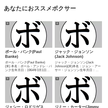
あなたにおススメボクサー
米
米
ポール・バンク(Paul
ジャック・ジョンソン
Banke)
(Jack Johnson)
ポール・バンク(Paul Banke)
ジャック・ジョンソン(Jack
(米) 本名：ポール・アンドレ・バ
Johnson)(米)本名：ジョン・アー
ンク生年月日：1964年3月1日国
サー・ジョンソン生年月日：
籍：米戦績：30戦21勝(11KO)9
1878年3月31日国籍：米戦績：
敗 【獲得タイトル】WBA米大陸
150戦100勝(51KO)14敗14分22無
米
米
スーパーバンタム級王座第11代
効試合【獲得タイトル】第11代
WBC世界スーパーバンタム級王
黒人ヘビー級王座第7代ボクシン
座 ...
グ...
ジェシー・ロドリゲス
ジミー・カーター(Jimmy