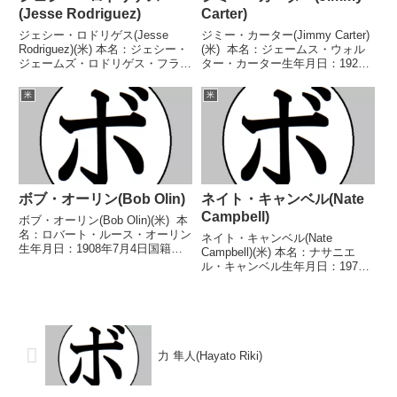
(Jesse Rodriguez)
Carter)
ジェシー・ロドリゲス(Jesse
ジミー・カーター(Jimmy Carter)
Rodriguez)(米) 本名：ジェシー・
(米) 本名：ジェームス・ウォル
ジェームズ・ロドリゲス・フラン
ター・カーター生年月日：1923
コ生年月日：2000年1月20日国
年12月15日国籍：米戦績：124戦
籍：米戦績：24戦24勝
84勝(34KO)31敗9分 【獲得タイ
米
米
(17KO) 【獲得タイトル】2015年
トル】第23代世界ライト級王座
度全米ジュニア選手権ライトフラ
第25代世界ライト級王...
イ級...
ボブ・オーリン(Bob Olin)
ネイト・キャンベル(Nate
Campbell)
ボブ・オーリン(Bob Olin)(米) 本
名：ロバート・ルース・オーリン
ネイト・キャンベル(Nate
生年月日：1908年7月4日国籍：
Campbell)(米) 本名：ナサニエ
米戦績：86戦55勝(25KO)27敗4
ル・キャンベル生年月日：1972
分 【獲得タイトル】1928年度ニ
年3月7日国籍：米戦績：51戦38
ューヨークゴールデングローブラ
勝(26KO)11敗1分1無効試合 【獲
イトヘビー級優勝(アマチ...
得タイトル】NABA北米スーパー
フェザー級王座NABF北米スー
パ...
力 隼人(Hayato Riki)