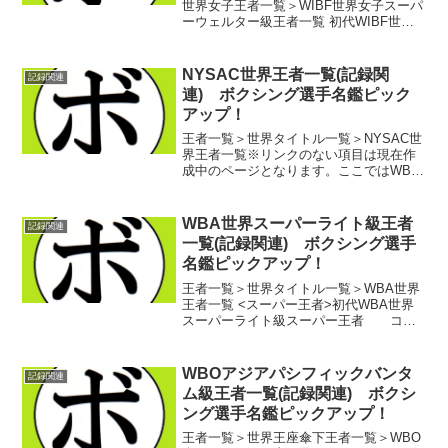
世界女子王者一覧＞WIBF世界女子スーパ
ーウェルター級王者一覧 初代WIBF世界
女子スーパーウェルター級王者 メアリ
ー・アン・アルマガー(米)第2代WIBF世界
女子スーパーウェルター級王者 バレリ
NYSAC世界王者一覧(記録関
記録関連
ー...
連) ボクシング選手名鑑ピック
アップ！
王者一覧＞世界タイトル一覧＞NYSAC世
界王者一覧※リンクのない項目は現在作
成中のページとなります。ここではWBA
創設前の世界王者のうちNYSAC(New
York State Athletic Commission：ニュー
ヨーク州アスレチ...
WBA世界スーパーライト級王者
記録関連
一覧(記録関連) ボクシング選手
名鑑ピックアップ！
王者一覧＞世界タイトル一覧＞WBA世界
王者一覧 <スーパー王者>初代WBA世界
スーパーライト級スーパー王者 コン
スタンチン・チュー(豪)第2代WBA世界ス
ーパーライト級スーパー王者 リッキ
ー・ハットン(英)第3代WBA世界スーパー
WBOアジアパシフィックバンタ
記録関連
ライト...
ム級王者一覧(記録関連) ボクシ
ング選手名鑑ピックアップ！
王者一覧＞世界王座傘下王者一覧＞WBO