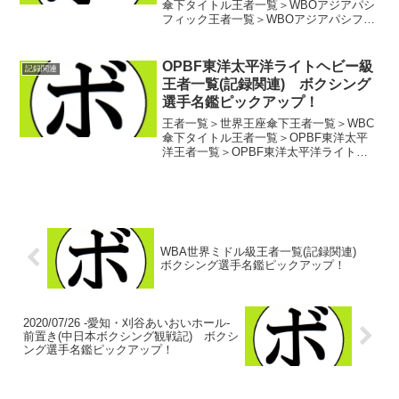
傘下タイトル王者一覧＞WBOアジアパシ
フィック王者一覧＞WBOアジアパシフィ
ックバンタム級王者一覧 初代WBOアジア
パシフィックバンタム級王者 クラー
ブデーン・ギャットグリーリーン(タイ)第
OPBF東洋太平洋ライトヘビー級
記録関連
2代WBO...
王者一覧(記録関連) ボクシング
選手名鑑ピックアップ！
王者一覧＞世界王座傘下王者一覧＞WBC
傘下タイトル王者一覧＞OPBF東洋太平
洋王者一覧＞OPBF東洋太平洋ライトヘ
ビー級王者一覧 初代OPBF東洋太平洋ラ
イトヘビー級王者 イ・スハン(韓)第2
代OPBF東洋太平洋ライトヘビー級王者
ゲリ...
WBA世界ミドル級王者一覧(記録関連)
ボクシング選手名鑑ピックアップ！
2020/07/26 -愛知・刈谷あいおいホール-
前置き(中日本ボクシング観戦記) ボクシ
ング選手名鑑ピックアップ！