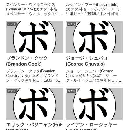
スペンサー・ウィルコックス
ルシアン・ブーテ(Lucian Bute)
(Spencer Wilcox)(カナダ) 本名：
(カナダ)本名：ルシアン・ブーテ
スペンサー・ウィルコックス生年
生年月日：1980年2月28日国籍：
月日：2000年1月4日国籍：カナ
ルーマニア戦績：37戦32勝
ダ戦績：14戦13勝(6KO)1敗 【獲
(25KO)5敗【獲得タイトル】
カナダ
カナダ
得タイトル】なし 【戦歴】
NABF北米ライトヘビー級王座
2022/03/25 ○2RTKO...
NABF北米ライトヘビー級王座
NABF北...
ブランドン・クック
ジョージ・シュバロ
(Brandon Cook)
(George Chuvalo)
ブランドン・クック(Brandon
ジョージ・シュバロ(George
Cook)(カナダ) 本名：ブランド
Chuvalo)(カナダ)本名：ジョー
ン・クック生年月日：1986年6月
ジ・ルイ・シュバロ生年月日：
13日国籍：カナダ戦績：30戦27
1937年9月12日国籍：カナダ戦
勝(19KO)3敗 【獲得タイトル】
績：93戦73勝(64KO)18敗2分【獲
カナダ
カナダ
カナダスーパーウェルター級王座
得タイトル】1955年年度カナダ
NABAカナダミドル級王座IB...
選手権ヘビー級優勝(アマチュ
ア)...
エリック・バジニャン(Erik
ライアン・ロージッキー