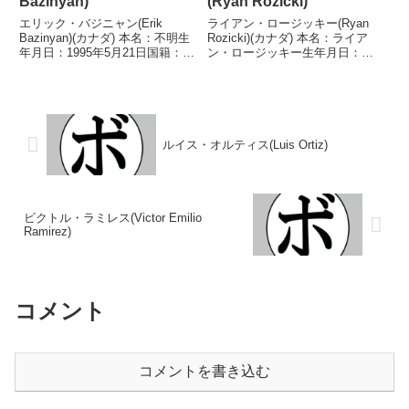
Bazinyan)
(Ryan Rozicki)
エリック・バジニャン(Erik
ライアン・ロージッキー(Ryan
Bazinyan)(カナダ) 本名：不明生
Rozicki)(カナダ) 本名：ライア
年月日：1995年5月21日国籍：カ
ン・ロージッキー生年月日：
ナダ戦績：34戦32勝(23KO)1敗1
1995年2月20日国籍：カナダ戦
分 【獲得タイトル】WBOスーパ
績：24戦21勝(20KO)2敗1分 【獲
ーミドル級ユース王座NABF北米
得タイトル】NABAカナダクルー
スーパーミドル級王座NAB...
ザー級王座WBCインターナショ
ナ...
ルイス・オルティス(Luis Ortiz)
ビクトル・ラミレス(Victor Emilio
Ramirez)
コメント
コメントを書き込む