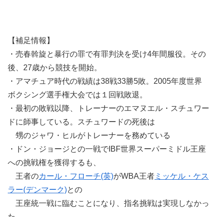
【補足情報】
・売春斡旋と暴行の罪で有罪判決を受け4年間服役。その
後、27歳から競技を開始。
・アマチュア時代の戦績は38戦33勝5敗。2005年度世界
ボクシング選手権大会では１回戦敗退。
・最初の敗戦以降、トレーナーのエマヌエル・スチュワー
ドに師事している。スチュワードの死後は
甥のジャワ・ヒルがトレーナーを務めている
・ドン・ジョージとの一戦でIBF世界スーパーミドル王座
への挑戦権を獲得するも、
王者の
カール・フローチ(英)
がWBA王者
ミッケル・ケス
ラー(デンマーク)
との
王座統一戦に臨むことになり、指名挑戦は実現しなかっ
た。