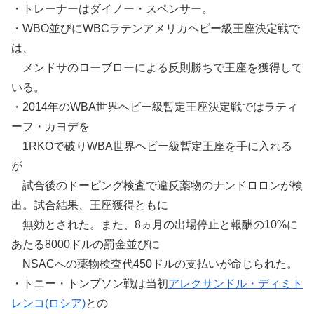
・トレーナーはダイノー・スペンサー。
・WBO並びにWBCラテンアメリカヘビー級王座決定戦で
は、
メンドサのローブローによる反則勝ちで王座を獲得して
いる。
・2014年のWBA世界ヘビー級暫定王座決定戦ではラティ
ーフ・カヨデを
1RKOで破りWBA世界ヘビー級暫定王座を手に入れる
が
試合後のドーピング検査で違反薬物のナンドロロンが検
出。試合結果、王座獲得ともに
無効とされた。また、8ヵ月の出場停止と報酬の10%に
あたる8000ドルの罰金並びに
NSACへの薬物検査代450ドルの支払いが命じられた。
・トニー・トンプソン戦は当初
アレクサンドル・ディミト
レンコ(ロシア)
との