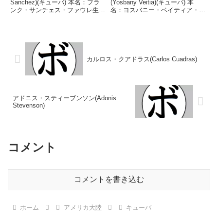
Sanchez)(キューバ) 本名：フラ
(Yosbany Veitia)(キューバ) 本
ンク・サンチェス・ファウレ生年
名：ヨスバニー・ベイティア・ソ
月日：1992年7月18日国籍：キュ
ト生年月日：1992年3月12日国
ーバ戦績：28戦26勝(19KO)1敗1
籍：キューバ戦績：2戦2敗 【獲
無効試合 【獲得タイトル】
得タイトル】2014年度カリブ海
NABO北米ヘビー級王座WBC米
ゲームスフライ級優勝(アマチュ
大...
ア)2017...
カルロス・クアドラス(Carlos Cuadras)
アドニス・スティーブンソン(Adonis
Stevenson)
コメント
コメントを書き込む
ホーム
アメリカ大陸
キューバ