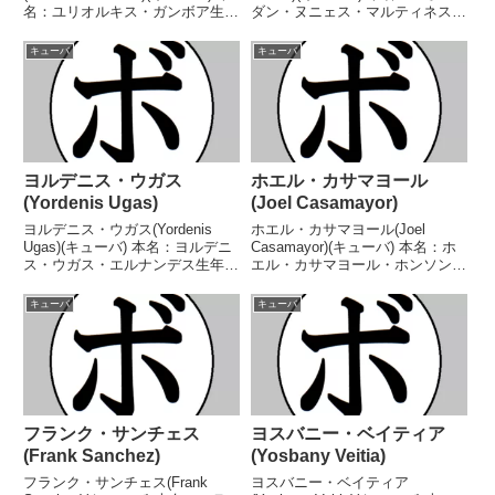
名：ユリオルキス・ガンボア生年
ダン・ヌニェス・マルティネス生
月日：1981年12月23日国籍：キ
年月日：1994年10月22日国籍：
ューバ戦績：36戦30勝(18KO)6
キューバ戦績：15戦12勝(5KO)3
キューバ
キューバ
敗 【獲得タイトル】2003年度パ
敗 【獲得タイトル】WBAラテン
ンアメリカ大会フライ級優勝(...
アメリカバンタム級王座 【戦...
ヨルデニス・ウガス
ホエル・カサマヨール
(Yordenis Ugas)
(Joel Casamayor)
ヨルデニス・ウガス(Yordenis
ホエル・カサマヨール(Joel
Ugas)(キューバ) 本名：ヨルデニ
Casamayor)(キューバ) 本名：ホ
ス・ウガス・エルナンデス生年月
エル・カサマヨール・ホンソン生
日：1986年7月14日国籍：キュー
年月日：1971年7月12日国籍：キ
バ戦績：34戦28勝(12KO)6
ューバ戦績：45戦38勝(22KO)6敗
キューバ
キューバ
敗 【獲得タイトル】2005年度キ
1分 【獲得タイトル】1989年度ジ
ューバ選手権ライト級優勝(ア
ュニア世界選手権バンタム...
マ...
フランク・サンチェス
ヨスバニー・ベイティア
(Frank Sanchez)
(Yosbany Veitia)
フランク・サンチェス(Frank
ヨスバニー・ベイティア