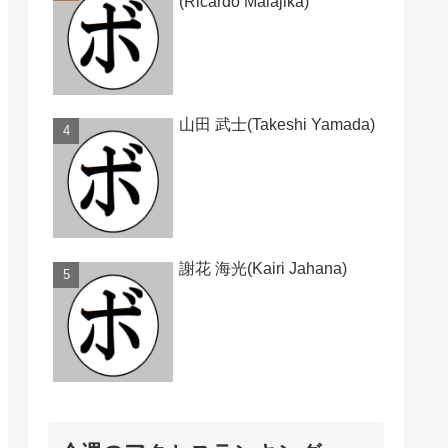
(Ricardo Malajika)
山田 武士(Takeshi Yamada)
謝花 海光(Kairi Jahana)