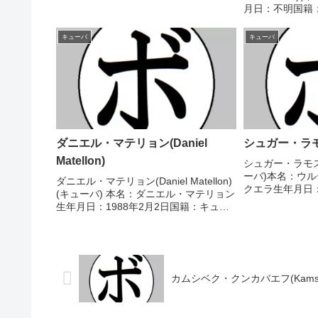
ューバ戦績：37戦32勝(22KO)3敗1分1
月日：不明国籍：
無効試合 【獲得タイトル】2004年度世
70勝(42KO)
界ジュニア選手権ライトヘビー...
米-テキサス州
キューバ
キューバ
1947/05/20 ○3
ダニエル・マテリョン(Daniel
シュガー・ラモス(
Matellon)
シュガー・ラモス(S
ーバ)本名：ウ
ダニエル・マテリョン(Daniel Matellon)
クエラ生年月日：
(キューバ) 本名：ダニエル・マテリョン
キューバ戦績：66
生年月日：1988年2月2日国籍：キュー
【獲得タイトル
バ戦績：17戦13勝(7KO)2敗2分 【獲得
座初代WBA世界
タイトル】WBAラテンアメリカライト
フライ級王座WBA世界ラ...
カムシベク・クンカバエフ(Kamshybe