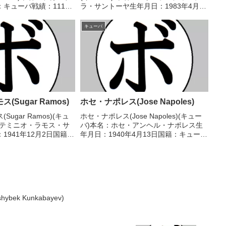
キューバ戦績：111戦
ラ・サントーヤ生年月日：1983年4月11
33敗8分【獲得タイトル】
日国籍：キューバ戦績：38戦32勝
フェザー級王座【戦歴】
(19KO)3敗3分 【獲得タイトル】2005年
キューバ
RKO ...
度キューバ選手権ウェルター...
Sugar Ramos)
ホセ・ナポレス(Jose Napoles)
ugar Ramos)(キュ
ホセ・ナポレス(Jose Napoles)(キュー
ルテミニオ・ラモス・サ
バ)本名：ホセ・アンヘル・ナポレス生
1941年12月2日国籍：
年月日：1940年4月13日国籍：キューバ
戦55勝(40KO)7敗4分
戦績：88戦81勝(54KO)7敗【獲得タイト
】キューバフェザー級王
ル】第5代WBA世界ウェルター級王座第
フェザー級王座第...
5代WBC世界ウェルター級王...
k Kunkabayev)