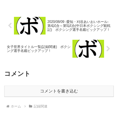
ェス(米)第2代IWBF世界女子スーパーバン
タム級王者 レオナ・ブラウン(米) ...
2020/08/09 -愛知・刈谷あいおいホール-
第4試合～第5試合(中日本ボクシング観戦
記) ボクシング選手名鑑ピックアップ！
女子世界タイトル一覧(記録関連) ボクシ
ング選手名鑑ピックアップ！
コメント
コメントを書き込む
ホーム
記録関連