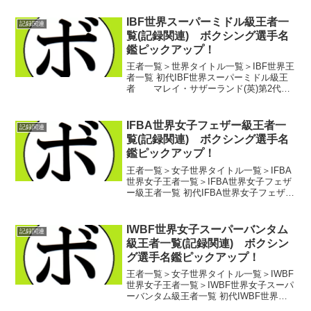
ー・レッツケ(独)第2代IBF世界女子スー
パーウェルター級王者 パオラ・カサリ
IBF世界スーパーミドル級王者一
記録関連
ヌオバ...
覧(記録関連) ボクシング選手名
鑑ピックアップ！
王者一覧＞世界タイトル一覧＞IBF世界王
者一覧 初代IBF世界スーパーミドル級王
者 マレイ・サザーランド(英)第2代
IBF世界スーパーミドル級王者 パク・
チョンパル(韓)第3代IBF世界スーパーミ
ドル級王者 グラシアノ・ロッシジャー
IFBA世界女子フェザー級王者一
記録関連
ニ...
覧(記録関連) ボクシング選手名
鑑ピックアップ！
王者一覧＞女子世界タイトル一覧＞IFBA
世界女子王者一覧＞IFBA世界女子フェザ
ー級王者一覧 初代IFBA世界女子フェザー
級王者 ボニー・カニーノ(米)第2代
IFBA世界女子フェザー級王者 デボラ・
ニコルズ(米)第3代IFBA世界女子フェ...
IWBF世界女子スーパーバンタム
記録関連
級王者一覧(記録関連) ボクシン
グ選手名鑑ピックアップ！
王者一覧＞女子世界タイトル一覧＞IWBF
世界女子王者一覧＞IWBF世界女子スーパ
ーバンタム級王者一覧 初代IWBF世界女
子スーパーバンタム級王者 エラ・ヌニ