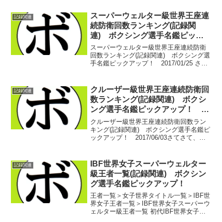
スーパーウェルター級世界王座連
記録関連
続防衛回数ランキング(記録関
連) ボクシング選手名鑑ピック
アップ！ 2017/01/25
スーパーウェルター級世界王座連続防衛
回数ランキング(記録関連) ボクシング選
手名鑑ピックアップ！ 2017/01/25 さ
て、階級別連続防衛数ランキング。本日
はスーパーウェルター級。日本からは"炎
の男"輪島が制したこの階級。かつてジュ
クルーザー級世界王座連続防衛回
記録関連
ニア階...
数ランキング(記録関連) ボクシ
ング選手名鑑ピックアップ！
2017/06/03
クルーザー級世界王座連続防衛回数ラン
キング(記録関連) ボクシング選手名鑑ピ
ックアップ！ 2017/06/03さてさて、本
日はクルーザー級。賞金12億円のトーナ
メント『ワールド・ボクシング・スーパ
ー・シリーズ』。今年は2階級での開催が
IBF世界女子スーパーウェルター
記録関連
予定さ...
級王者一覧(記録関連) ボクシン
グ選手名鑑ピックアップ！
王者一覧＞女子世界タイトル一覧＞IBF世
界女子王者一覧＞IBF世界女子スーパーウ
ェルター級王者一覧 初代IBF世界女子ス
ーパーウェルター級王者 ジェニファ