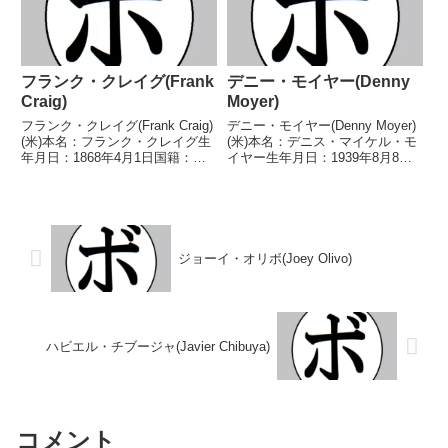
フランク・クレイグ(Frank
デニー・モイヤー(Denny
Craig)
Moyer)
フランク・クレイグ(Frank Craig)
デニー・モイヤー(Denny Moyer)
(米)本名：フランク・クレイグ生
(米)本名：デニス・マイケル・モ
年月日：1868年4月1日国籍：米
イヤー生年月日：1939年8月8日
戦績：137戦74勝(47KO)45敗13分
国籍：米戦績：141戦98勝
3無効試合2無判定【獲得タイト
(25KO)38敗4分1無効試合【獲得
ル】NSC英国ミドル級王座英国
タイトル】米-オレゴン州ミドル
ミドル級王座黒人世界ミドル...
級王座北米ウェルター級王座
NABF北...
ジョーイ・オリボ(Joey Olivo)
ハビエル・チブージャ(Javier Chibuya)
コメント