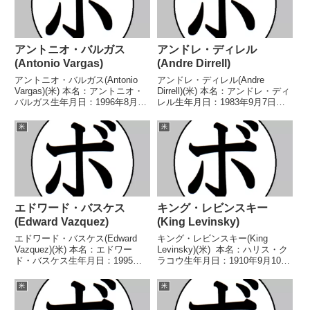
アントニオ・バルガス
アンドレ・ディレル
(Antonio Vargas)
(Andre Dirrell)
アントニオ・バルガス(Antonio
アンドレ・ディレル(Andre
Vargas)(米) 本名：アントニオ・
Dirrell)(米) 本名：アンドレ・ディ
バルガス生年月日：1996年8月15
レル生年月日：1983年9月7日国
日国籍：米戦績：23戦19勝
籍：米戦績：32戦29勝(19KO)3
(11KO)2敗1分1無効試合 【獲得タ
敗 【獲得タイトル】2001年度全
米
米
イトル】2013年度クリッチコ・
米選手権フェザー級優勝(アマチ
ブ​​ラザーズ・トーナメン...
ュア)2003年度全米選手権...
エドワード・バスケス
キング・レビンスキー
(Edward Vazquez)
(King Levinsky)
エドワード・バスケス(Edward
キング・レビンスキー(King
Vazquez)(米) 本名：エドワー
Levinsky)(米) 本名：ハリス・ク
ド・バスケス生年月日：1995年9
ラコウ生年月日：1910年9月10日
月20日国籍：米戦績：24戦20勝
国籍：米戦績：118戦74勝
(6KO)3敗1無効試合 【獲得タイト
(40KO)35敗7分2無判定 【獲得タ
米
米
ル】WBC米国(USNBC)フェザー
イトル】なし 【戦歴】
級王座WBC米国(USN...
1928/07/13 ●4R判定 ...