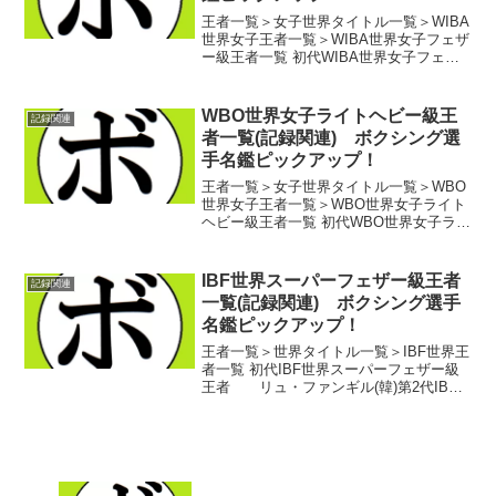
王者一覧＞女子世界タイトル一覧＞WIBA
世界女子王者一覧＞WIBA世界女子フェザ
ー級王者一覧 初代WIBA世界女子フェザ
ー級王者 シャロン・アニオス(豪)第2
代WIBA世界女子フェザー級王者 ライ
カ(山木)第3代WIBA世界女子フェザー...
WBO世界女子ライトヘビー級王
記録関連
者一覧(記録関連) ボクシング選
手名鑑ピックアップ！
王者一覧＞女子世界タイトル一覧＞WBO
世界女子王者一覧＞WBO世界女子ライト
ヘビー級王者一覧 初代WBO世界女子ライ
トヘビー級世界王者 ジオバナ・ペレス
(ニュージーランド)第2代WBO世界女子ラ
イトヘビー級世界王者 クラレッサ・シ
IBF世界スーパーフェザー級王者
記録関連
ールズ(米...
一覧(記録関連) ボクシング選手
名鑑ピックアップ！
王者一覧＞世界タイトル一覧＞IBF世界王
者一覧 初代IBF世界スーパーフェザー級
王者 リュ・ファンギル(韓)第2代IBF
世界スーパーフェザー級王者 レスタ
ー・エリス(豪)第3代IBF世界スーパーフ
ェザー級王者 バリー・マイケル(豪)
第...