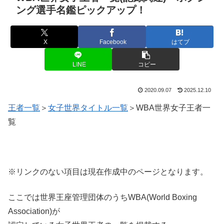
ング選手名鑑ピックアップ！
X
Facebook
はてブ
LINE
コピー
2020.09.07
2025.12.10
王者一覧
＞
女子世界タイトル一覧
＞WBA世界女子王者一
覧
※リンクのない項目は現在作成中のページとなります。
ここでは世界王座管理団体のうちWBA(World Boxing
Association)が