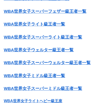
WBA世界女子スーパーフェザー級王者一覧
WBA世界女子ライト級王者一覧
WBA世界女子スーパーライト級王者一覧
WBA世界女子ウェルター級王者一覧
WBA世界女子スーパーウェルター級王者一覧
WBA世界女子ミドル級王者一覧
WBA世界女子スーパーミドル級王者一覧
WBA世界女子ライトヘビー級王座