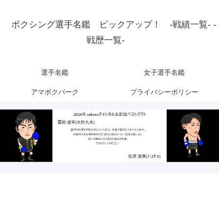
ボクシング選手名鑑 ピックアップ！ -戦績一覧- -
戦歴一覧-
選手名鑑
女子選手名鑑
アマボクパーク
プライバシーポリシー