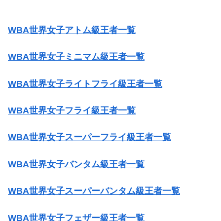
WBA世界女子アトム級王者一覧
WBA世界女子ミニマム級王者一覧
WBA世界女子ライトフライ級王者一覧
WBA世界女子フライ級王者一覧
WBA世界女子スーパーフライ級王者一覧
WBA世界女子バンタム級王者一覧
WBA世界女子スーパーバンタム級王者一覧
WBA世界女子フェザー級王者一覧