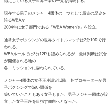
認定している女子世界王者の一覧を掲載する。
現存する男子のメジャー4団体の一つとして最古の歴史を
誇るWBAが
2004年に女子部門である「WBA Women’s」を設立。
通常女子ボクシングの世界タイトルマッチは2分10Rで行
われる。
WBAルールでは3分12Rも認められるが、最終判断は試合
が開催される地の
各コミッションに委ねられている。
メジャー4団体の女子王座認定以降、各プロモーターが男
子ボクシングで深い関係を
築いていたこともあり女子もまた、男子メジャー団体が設
立した女子王座を目指す傾向へとなった。