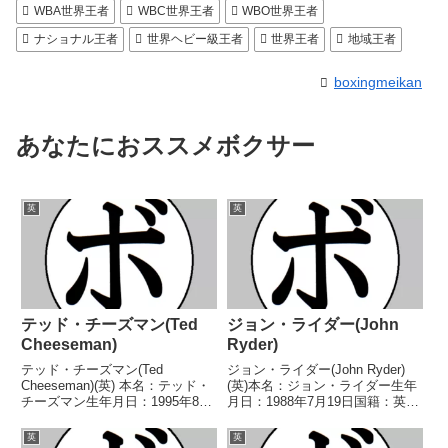
WBA世界王者
WBC世界王者
WBO世界王者
ナショナル王者
世界ヘビー級王者
世界王者
地域王者
boxingmeikan
あなたにおススメボクサー
英
英
テッド・チーズマン(Ted
ジョン・ライダー(John
Cheeseman)
Ryder)
テッド・チーズマン(Ted
ジョン・ライダー(John Ryder)
Cheeseman)(英) 本名：テッド・
(英)本名：ジョン・ライダー生年
チーズマン生年月日：1995年8月
月日：1988年7月19日国籍：英戦
20日国籍：英戦績：21戦17勝
績：39戦32勝(18KO)7敗【獲得タ
(10KO)3敗1分 【獲得タイトル】
イトル】WBOインターコンチネ
英
英