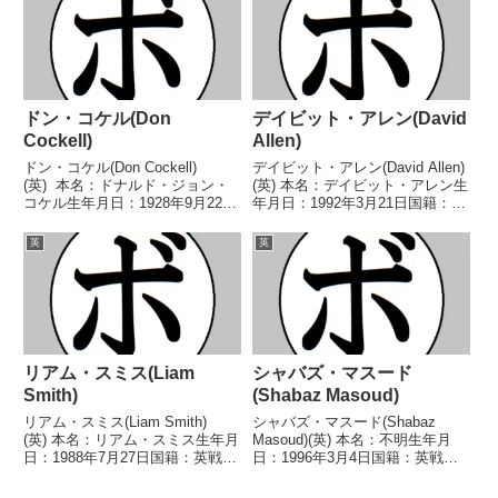
BBBofCイングランドスーパーウ
ンタルミドル級王座WBAインタ
ェルター級王座BBBofC英国ス...
ーナショナルミドル級王座IBF
イ...
ドン・コケル(Don
デイビット・アレン(David
Cockell)
Allen)
ドン・コケル(Don Cockell)
デイビット・アレン(David Allen)
(英) 本名：ドナルド・ジョン・
(英) 本名：デイビット・アレン生
コケル生年月日：1928年9月22日
年月日：1992年3月21日国籍：英
国籍：英戦績：81戦66勝
戦績：38戦27勝(20KO)9敗2
(38KO)14敗1分 【獲得タイト
分 【獲得タイトル】WBAインタ
英
英
ル】BBBofC英国ライトヘビー級
ーコンチネンタルヘビー級王
王座EBU欧州ライトヘビー級王
座 【戦歴】2012/12/08...
座B...
リアム・スミス(Liam
シャバズ・マスード
Smith)
(Shabaz Masoud)
リアム・スミス(Liam Smith)
シャバズ・マスード(Shabaz
(英) 本名：リアム・スミス生年月
Masoud)(英) 本名：不明生年月
日：1988年7月27日国籍：英戦
日：1996年3月4日国籍：英戦
績：39戦33勝(20KO)5敗1分 【獲
績：15戦15勝(4KO) 【獲得タイ
得タイトル】WBCスーパーウェ
トル】WBAインターコンチネン