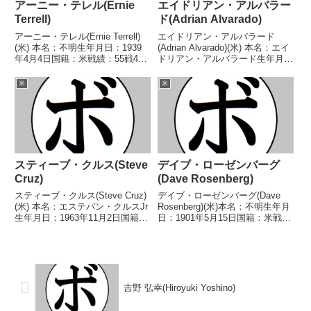
アーニー・テレル(Ernie
エイドリアン・アルバラー
Terrell)
ド(Adrian Alvarado)
アーニー・テレル(Ernie Terrell)
エイドリアン・アルバラード
(米) 本名：不明生年月日：1939
(Adrian Alvarado)(米) 本名：エイ
年4月4日国籍：米戦績：55戦46
ドリアン・アルバラード生年月
勝(21KO)9敗 【獲得タイトル】
日：1998年11月21日国籍：米戦
米-イリノイ州ヘビー級王座WBA
績：17戦12勝(6KO)3敗2分 【獲
米
米
世界ヘビー級王座 【戦歴】
得タイトル】なし 【戦歴】
1957/05/15 ○4R判...
2020/02/07 ○1RTK...
スティーブ・クルス(Steve
デイブ・ローゼンバーグ
Cruz)
(Dave Rosenberg)
スティーブ・クルス(Steve Cruz)
デイブ・ローゼンバーグ(Dave
(米) 本名：エステバン・クルスJr
Rosenberg)(米)本名：不明生年月
生年月日：1963年11月2日国籍：
日：1901年5月15日国籍：米戦
米戦績：45戦37勝(19KO)8
績：66戦45勝(12KO)13敗8分12無
敗 【獲得タイトル】WBC米大陸
判定【獲得タイトル】1919年度
フェザー級王座第13代WBA世界
全米選手権フェザー級優勝(アマ
フェザー級王座 【戦歴】19...
チュア)第2代NYSAC...
吉野 弘幸(Hiroyuki Yoshino)