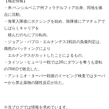
【補足情報】
・米-ペンシルベニア州フィラデルフィア出身。同地を拠
点に活動。
・海軍入隊後にボクシングを始め、除隊後にアマチュアで
しばらくキャリアを
積んだのちにプロ転向。
・ジョアン・パブロ・エルナンデス1戦目の負傷判定は、
偶然のバッティングにより
エルナンデスがカットしたことによるもの。
・タイソン・ヒューリー戦では2Rにダウンを奪うも逆転
の7RKOで敗北した。
・アントニオ・ターバー戦後のドーピング検査ではターバ
ーから禁止薬物の陽性反応が出た。
※当ブログでは情報を求めています。