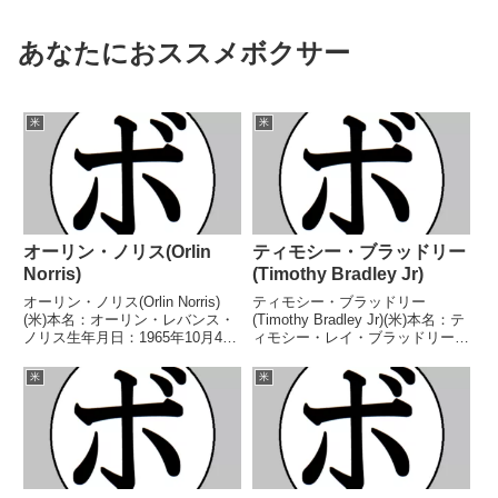
あなたにおススメボクサー
米
米
オーリン・ノリス(Orlin
ティモシー・ブラッドリー
Norris)
(Timothy Bradley Jr)
オーリン・ノリス(Orlin Norris)
ティモシー・ブラッドリー
(米)本名：オーリン・レバンス・
(Timothy Bradley Jr)(米)本名：テ
ノリス生年月日：1965年10月4日
ィモシー・レイ・ブラッドリー・
国籍：米戦績：68戦57勝
ジュニア生年月日：1983年8月29
(30KO)10敗1分【獲得タイトル】
日国籍：米戦績：37戦33勝
米
米
1986年度ナショナルゴールデン
(13KO)2敗1分1無効試合【獲得タ
グローブヘビー級優勝(アマチュ
イトル】WBC世界ウェルター
ア...
級...