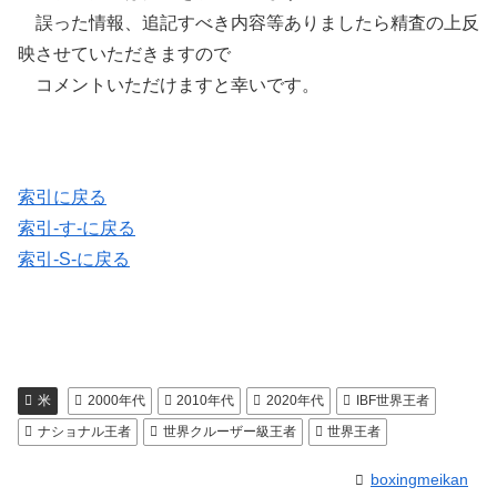
誤った情報、追記すべき内容等ありましたら精査の上反
映させていただきますので
コメントいただけますと幸いです。
索引に戻る
索引-す-に戻る
索引-S-に戻る
米
2000年代
2010年代
2020年代
IBF世界王者
ナショナル王者
世界クルーザー級王者
世界王者
boxingmeikan