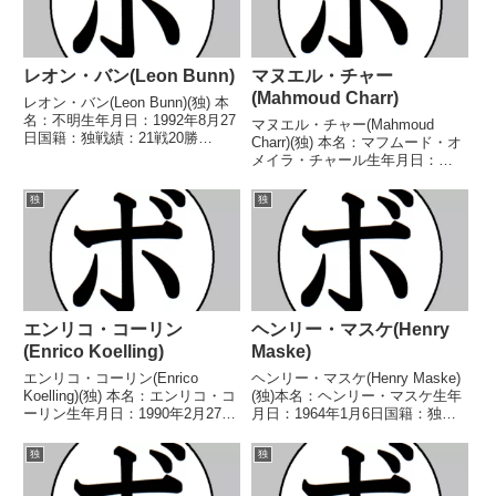
レオン・バン(Leon Bunn)
マヌエル・チャー
(Mahmoud Charr)
レオン・バン(Leon Bunn)(独) 本
名：不明生年月日：1992年8月27
マヌエル・チャー(Mahmoud
日国籍：独戦績：21戦20勝
Charr)(独) 本名：マフムード・オ
(11KO)1敗 【獲得タイトル】
メイラ・チャール生年月日：
2015年度ドイツ選手権ライトヘ
1984年10月10日国籍：独戦績：
ビー級優勝(アマチュア)2015年度
39戦34勝(20KO)5敗 【獲得タイ
独
独
ケミストリーカップライトヘビ
トル】2005年度西独王座(アマチ
ー...
ュア)WBCインターナショナル...
エンリコ・コーリン
ヘンリー・マスケ(Henry
(Enrico Koelling)
Maske)
エンリコ・コーリン(Enrico
ヘンリー・マスケ(Henry Maske)
Koelling)(独) 本名：エンリコ・コ
(独)本名：ヘンリー・マスケ生年
ーリン生年月日：1990年2月27日
月日：1964年1月6日国籍：独戦
国籍：独戦績：34戦29勝(10KO)5
績：32戦31勝(11KO)1敗【獲得タ
敗 【獲得タイトル】WBOライト
イトル】1985年度欧州選手権ミ
独
独
ヘビー級ユース王座WBAインタ
ドル級優勝1987年度欧州選手権
ーコンチネンタルライトヘ...
ミドル級優勝1989年度欧州...