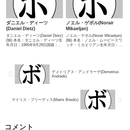
ダニエル・ディーツ
ノエル・ゲボル(Norair
(Daniel Dietz)
Mikaeljan)
ダニエル・ディーツ(Daniel Dietz)
ノエル・ゲボル(Norair Mikaeljan)
(独) 本名：ダニエル・ディーツ生
(独) 本名：ノエル・ムービースワ
年月日：1995年9月29日国籍：独
ッチ・ミカエリアン生年月日：
戦績：17戦15勝(14KO)1敗1
1990年9月18日国籍：独戦績：31
分 【獲得タイトル】BDB独イン
戦28勝(12KO)3敗 【獲得タイト
ターナショナルヘビー級王座IBF
ル】WBOクルーザー級ユース王
欧州ヘビー級王座IBO欧...
座WBCクルーザー級シ...
デメトリアス・アンドラーデ(Demetrius
Andrade)
マイリス・ブリーディス(Mairis Briedis)
コメント