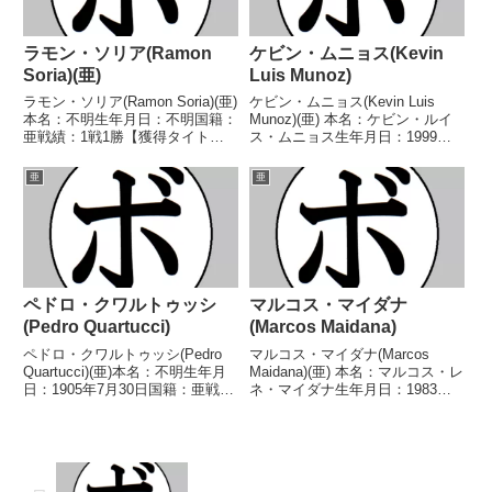
ラモン・ソリア(Ramon
ケビン・ムニョス(Kevin
Soria)(亜)
Luis Munoz)
ラモン・ソリア(Ramon Soria)(亜)
ケビン・ムニョス(Kevin Luis
本名：不明生年月日：不明国籍：
Munoz)(亜) 本名：ケビン・ルイ
亜戦績：1戦1勝【獲得タイト
ス・ムニョス生年月日：1999年1
ル】FABアルゼンチンフェザー級
月20日国籍：亜戦績：23戦18勝
王座【戦歴】(年月日不明) ○判
(6KO)4敗1無効試合 【獲得タイト
亜
亜
定 (ラウンド不明) ルイス・パス
ル】IBFスーパーフライ級ユース
トール・アルバレス(亜)【補足情
王座南米スーパーフライ級...
報】・...
ペドロ・クワルトゥッシ
マルコス・マイダナ
(Pedro Quartucci)
(Marcos Maidana)
ペドロ・クワルトゥッシ(Pedro
マルコス・マイダナ(Marcos
Quartucci)(亜)本名：不明生年月
Maidana)(亜) 本名：マルコス・レ
日：1905年7月30日国籍：亜戦
ネ・マイダナ生年月日：1983年7
績：5戦3勝(2KO)1敗1無判定【獲
月17日国籍：亜戦績：40戦35勝
得タイトル】なし【戦歴】
(31KO)5敗 【獲得タイトル】
1925/03/23 ×4R無判定 コニ
WBAラテンアメリカスーパーラ
ー・ホームズ(米)1925...
イト級王座WBAインターナショ
ナ...