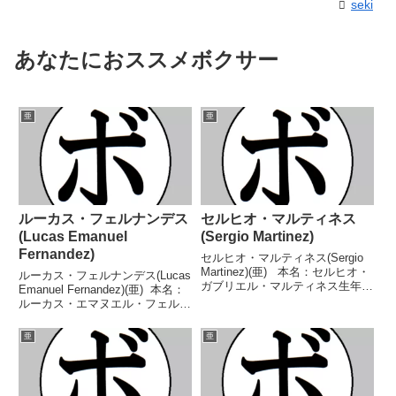
seki
あなたにおススメボクサー
亜
亜
ルーカス・フェルナンデス
セルヒオ・マルティネス
(Lucas Emanuel
(Sergio Martinez)
Fernandez)
セルヒオ・マルティネス(Sergio
Martinez)(亜) 本名：セルヒオ・
ルーカス・フェルナンデス(Lucas
ガブリエル・マルティネス生年月
Emanuel Fernandez)(亜) 本名：
日：1975年2月21日国籍：亜戦
ルーカス・エマヌエル・フェルナ
績：62戦57勝(32KO)3敗2分
ンデス・レオネル生年月日：
【獲得タイトル】FABアルゼンチ
1991年10月31日国籍：亜戦績：
亜
亜
ンウェルター級王座...
22戦14勝(9KO)5敗2分1無効試
合 【獲得タイトル...